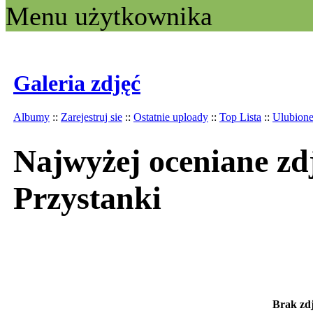
Menu użytkownika
Galeria zdjęć
Albumy
::
Zarejestruj sie
::
Ostatnie uploady
::
Top Lista
::
Ulubion
Najwyżej oceniane zdj
Przystanki
Brak zdj