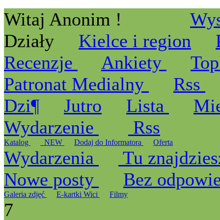
Witaj Anonim !
Wys
Działy
Kielce i region
Recenzje
Ankiety
Top
Patronat Medialny
Rss
Dzi¶
Jutro
Lista
Mi
Wydarzenie
Rss
Katalog
_NEW
Dodaj do Informatora
Oferta
Wydarzenia
Tu znajdzies
Nowe posty
Bez odpowi
Galeria zdjęć
E-kartki Wici
Filmy
7