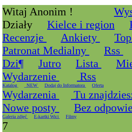
Witaj Anonim !
Wys
Działy
Kielce i region
Recenzje
Ankiety
Top
Patronat Medialny
Rss
Dzi¶
Jutro
Lista
Mi
Wydarzenie
Rss
Katalog
_NEW
Dodaj do Informatora
Oferta
Wydarzenia
Tu znajdzies
Nowe posty
Bez odpowi
Galeria zdjęć
E-kartki Wici
Filmy
7