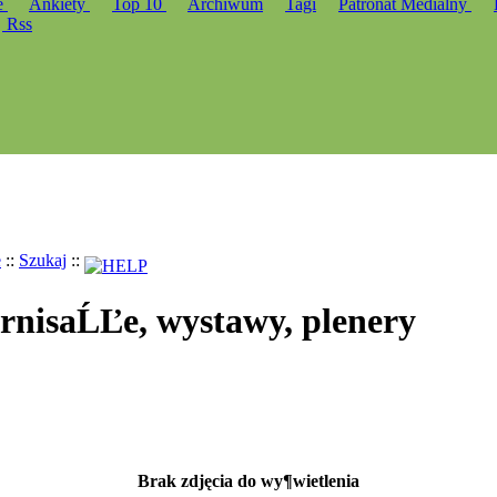
e
Ankiety
Top 10
Archiwum
Tagi
Patronat Medialny
Rss
e
::
Szukaj
::
ernisaĹĽe, wystawy, plenery
Brak zdjęcia do wy¶wietlenia