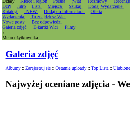
Działy
Kielce i region
Polska
¦wiat
Rozmowy
Recenzj
Dzi¶
Jutro
Lista
Miejsca
Szukaj
Dodaj Wydarzenie
Katalog
_NEW
Dodaj do Informatora
Oferta
Wydarzenia
Tu znajdziesz Wici
Nowe posty
Bez odpowiedzi
Galeria zdjęć
E-kartki Wici
Filmy
7
Menu użytkownika
Galeria zdjęć
Albumy
::
Zarejestruj sie
::
Ostatnie uploady
::
Top Lista
::
Ulubion
Najwyżej oceniane zdjęcia - W