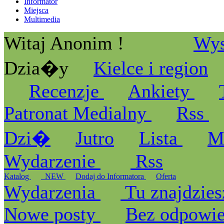
Informator
Miejsca
Multimedia
Witaj Anonim !
Wys
Dzia�y
Kielce i region
Recenzje
Ankiety
Patronat Medialny
Rss
Dzi�
Jutro
Lista
M
Wydarzenie
Rss
Katalog
_NEW
Dodaj do Informatora
Oferta
Wydarzenia
Tu znajdzies
Nowe posty
Bez odpowi