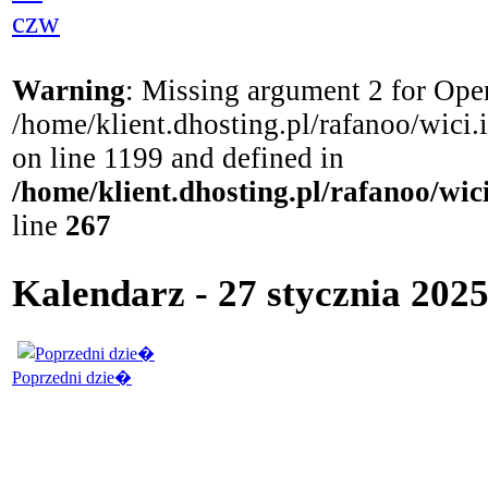
czw
Warning
: Missing argument 2 for Open
/home/klient.dhosting.pl/rafanoo/wici
on line 1199 and defined in
/home/klient.dhosting.pl/rafanoo/wi
line
267
Kalendarz - 27 stycznia 202
Poprzedni dzie�