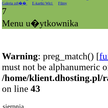
Galeria zdj��
E-kartki Wici
Filmy
7
Menu u�ytkownika
Warning
: preg_match() [
fu
must not be alphanumeric o
/home/klient.dhosting.pl/
on line
43
sierpnia