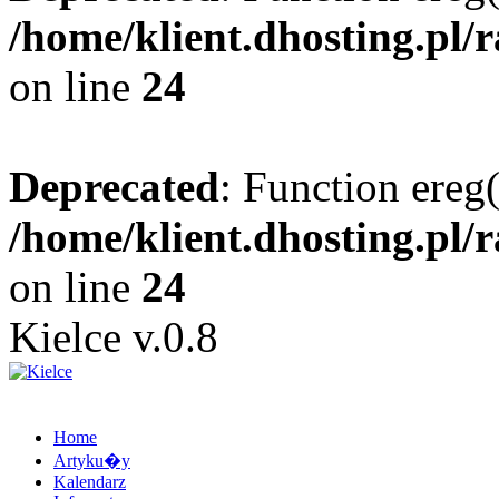
/home/klient.dhosting.pl/
on line
24
Deprecated
: Function ereg(
/home/klient.dhosting.pl/
on line
24
Kielce v.0.8
Home
Artyku�y
Kalendarz