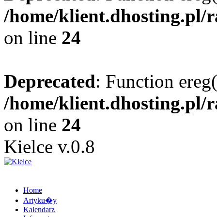
/home/klient.dhosting.pl/
on line
24
Deprecated
: Function ereg(
/home/klient.dhosting.pl/
on line
24
Kielce v.0.8
Home
Artyku�y
Kalendarz