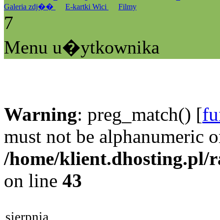
Galeria zdj��
E-kartki Wici
Filmy
7
Menu u�ytkownika
Warning
: preg_match() [
fu
must not be alphanumeric o
/home/klient.dhosting.pl/
on line
43
sierpnia