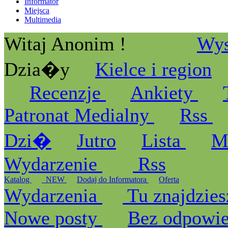
Informator
Miejsca
Multimedia
Witaj Anonim !
Wys
Dzia�y
Kielce i region
Recenzje
Ankiety
Patronat Medialny
Rss
Dzi�
Jutro
Lista
M
Wydarzenie
Rss
Katalog
_NEW
Dodaj do Informatora
Oferta
Wydarzenia
Tu znajdzies
Nowe posty
Bez odpowi