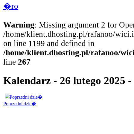
�ro
Warning
: Missing argument 2 for Open
/home/klient.dhosting.pl/rafanoo/wici
on line 1199 and defined in
/home/klient.dhosting.pl/rafanoo/wi
line
267
Kalendarz - 26 lutego 2025 
Poprzedni dzie�