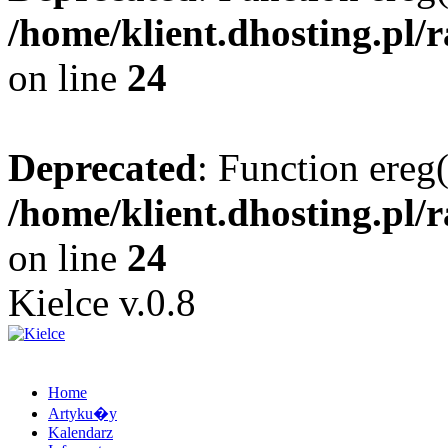
/home/klient.dhosting.pl/
on line
24
Deprecated
: Function ereg(
/home/klient.dhosting.pl/
on line
24
Kielce v.0.8
Home
Artyku�y
Kalendarz