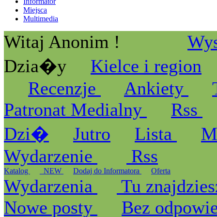
Informator
Miejsca
Multimedia
Witaj Anonim !
Wys
Dzia�y
Kielce i region
Recenzje
Ankiety
Patronat Medialny
Rss
Dzi�
Jutro
Lista
M
Wydarzenie
Rss
Katalog
_NEW
Dodaj do Informatora
Oferta
Wydarzenia
Tu znajdzies
Nowe posty
Bez odpowi