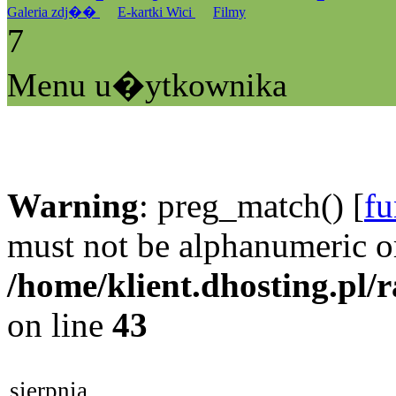
Galeria zdj��
E-kartki Wici
Filmy
7
Menu u�ytkownika
Warning
: preg_match() [
fu
must not be alphanumeric o
/home/klient.dhosting.pl/
on line
43
sierpnia