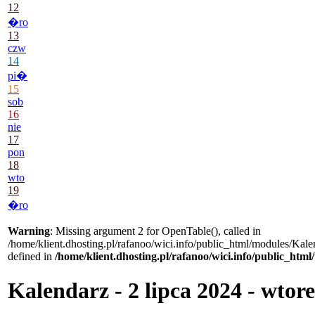
12
�ro
13
czw
14
pi�
15
sob
16
nie
17
pon
18
wto
19
�ro
Warning
: Missing argument 2 for OpenTable(), called in
/home/klient.dhosting.pl/rafanoo/wici.info/public_html/modules/Kale
defined in
/home/klient.dhosting.pl/rafanoo/wici.info/public_htm
Kalendarz - 2 lipca 2024 - wtor