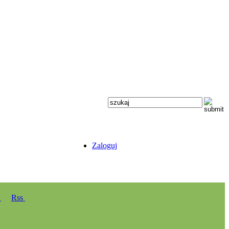
Zaloguj
y
Rss