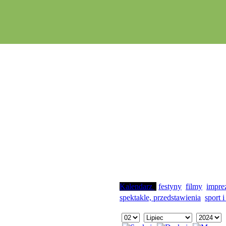
Kalendarz
festyny
filmy
impre
spektakle, przedstawienia
sport i