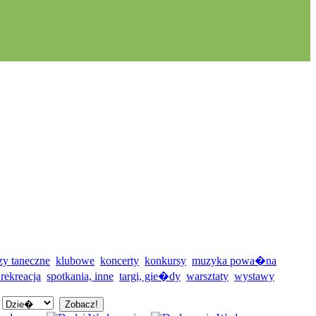
zy taneczne
klubowe
koncerty
konkursy
muzyka powa�na
 rekreacja
spotkania, inne
targi, gie�dy
warsztaty
wystawy