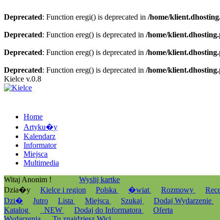
Deprecated
: Function eregi() is deprecated in
/home/klient.dhosting
Deprecated
: Function ereg() is deprecated in
/home/klient.dhosting
Deprecated
: Function ereg() is deprecated in
/home/klient.dhosting
Deprecated
: Function ereg() is deprecated in
/home/klient.dhosting
Kielce v.0.8
Home
Artyku�y
Kalendarz
Informator
Miejsca
Multimedia
Witaj Anonim !
Wyslij kartke
Dzia�y
Kielce i region
Polska
�wiat
Rozmowy
Rec
Dzi�
Jutro
Lista
Miejsca
Szukaj
Dodaj Wydarzenie
Katalog
_NEW
Dodaj do Informatora
Oferta
Wydarzenia
Tu znajdziesz Wici