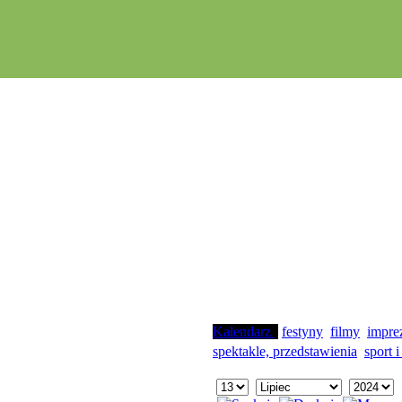
Kalendarz
festyny
filmy
impre
spektakle, przedstawienia
sport i