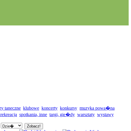
zy taneczne
klubowe
koncerty
konkursy
muzyka powa�na
 rekreacja
spotkania, inne
targi, gie�dy
warsztaty
wystawy