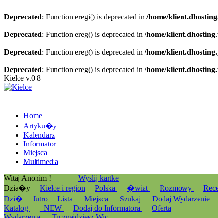
Deprecated
: Function eregi() is deprecated in
/home/klient.dhosting
Deprecated
: Function ereg() is deprecated in
/home/klient.dhosting
Deprecated
: Function ereg() is deprecated in
/home/klient.dhosting
Deprecated
: Function ereg() is deprecated in
/home/klient.dhosting
Kielce v.0.8
Home
Artyku�y
Kalendarz
Informator
Miejsca
Multimedia
Witaj Anonim !
Wyslij kartke
Dzia�y
Kielce i region
Polska
�wiat
Rozmowy
Rec
Dzi�
Jutro
Lista
Miejsca
Szukaj
Dodaj Wydarzenie
Katalog
_NEW
Dodaj do Informatora
Oferta
Wydarzenia
Tu znajdziesz Wici