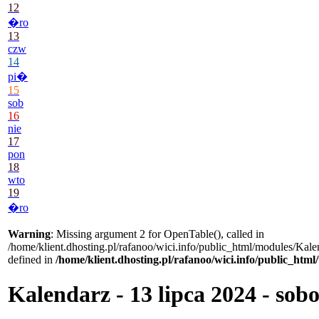
12
�ro
13
czw
14
pi�
15
sob
16
nie
17
pon
18
wto
19
�ro
Warning
: Missing argument 2 for OpenTable(), called in
/home/klient.dhosting.pl/rafanoo/wici.info/public_html/modules/Kale
defined in
/home/klient.dhosting.pl/rafanoo/wici.info/public_htm
Kalendarz - 13 lipca 2024 - sob