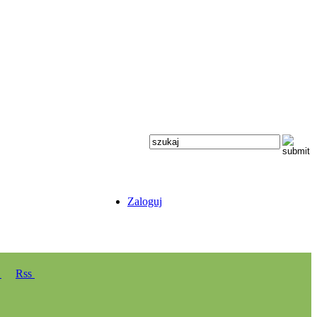
Zaloguj
y
Rss