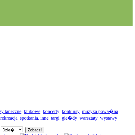
zy taneczne
klubowe
koncerty
konkursy
muzyka powa�na
 rekreacja
spotkania, inne
targi, gie�dy
warsztaty
wystawy