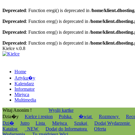
Deprecated
: Function eregi() is deprecated in
/home/klient.dhosting
Deprecated
: Function ereg() is deprecated in
/home/klient.dhosting
Deprecated
: Function ereg() is deprecated in
/home/klient.dhosting
Deprecated
: Function ereg() is deprecated in
/home/klient.dhosting
Kielce v.0.8
Home
Artyku�y
Kalendarz
Informator
Miejsca
Multimedia
Witaj Anonim !
Wyslij kartke
Dzia�y
Kielce i region
Polska
�wiat
Rozmowy
Rec
Dzi�
Jutro
Lista
Miejsca
Szukaj
Dodaj Wydarzenie
Katalog
_NEW
Dodaj do Informatora
Oferta
Wydarzenia
Tu znajdziesz Wici