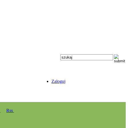
Zaloguj
y
Rss