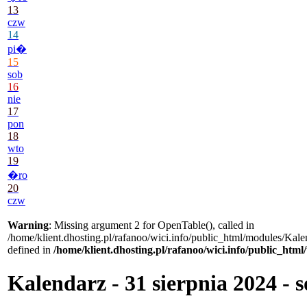
13
czw
14
pi�
15
sob
16
nie
17
pon
18
wto
19
�ro
20
czw
Warning
: Missing argument 2 for OpenTable(), called in
/home/klient.dhosting.pl/rafanoo/wici.info/public_html/modules/Kale
defined in
/home/klient.dhosting.pl/rafanoo/wici.info/public_htm
Kalendarz - 31 sierpnia 2024 - 