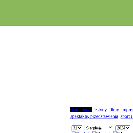
Kalendarz
festyny
filmy
impre
spektakle, przedstawienia
sport i