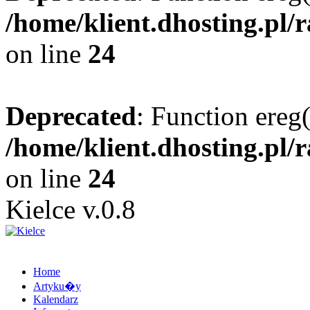
/home/klient.dhosting.pl/
on line
24
Deprecated
: Function ereg(
/home/klient.dhosting.pl/
on line
24
Kielce v.0.8
Home
Artyku�y
Kalendarz