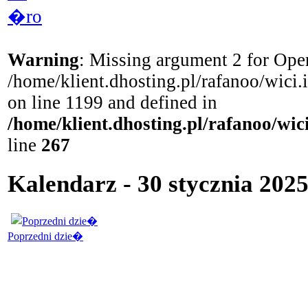
�ro
Warning
: Missing argument 2 for Open
/home/klient.dhosting.pl/rafanoo/wici
on line 1199 and defined in
/home/klient.dhosting.pl/rafanoo/wi
line
267
Kalendarz - 30 stycznia 2025
Poprzedni dzie�