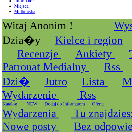
Informator
Miejsca
Multimedia
Witaj Anonim !
Wys
Dzia�y
Kielce i region
Recenzje
Ankiety
Patronat Medialny
Rss
Dzi�
Jutro
Lista
M
Wydarzenie
Rss
Katalog
_NEW
Dodaj do Informatora
Oferta
Wydarzenia
Tu znajdzies
Nowe posty
Bez odpowi