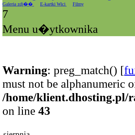
Galeria zdj��
E-kartki Wici
Filmy
7
Menu u�ytkownika
Warning
: preg_match() [
fu
must not be alphanumeric o
/home/klient.dhosting.pl/
on line
43
sierpnia