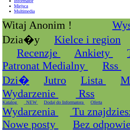
Informator
Miejsca
Multimedia
Witaj Anonim !
Wys
Dzia�y
Kielce i region
Recenzje
Ankiety
Patronat Medialny
Rss
Dzi�
Jutro
Lista
M
Wydarzenie
Rss
Katalog
_NEW
Dodaj do Informatora
Oferta
Wydarzenia
Tu znajdzies
Nowe posty
Bez odpowi