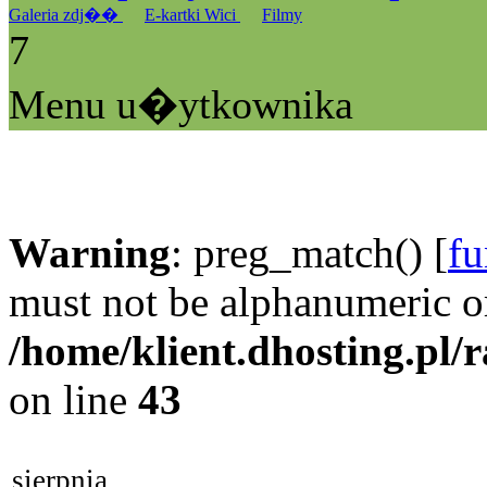
Galeria zdj��
E-kartki Wici
Filmy
7
Menu u�ytkownika
Warning
: preg_match() [
fu
must not be alphanumeric o
/home/klient.dhosting.pl/
on line
43
sierpnia