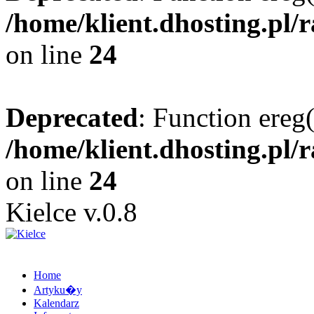
/home/klient.dhosting.pl/
on line
24
Deprecated
: Function ereg(
/home/klient.dhosting.pl/
on line
24
Kielce v.0.8
Home
Artyku�y
Kalendarz