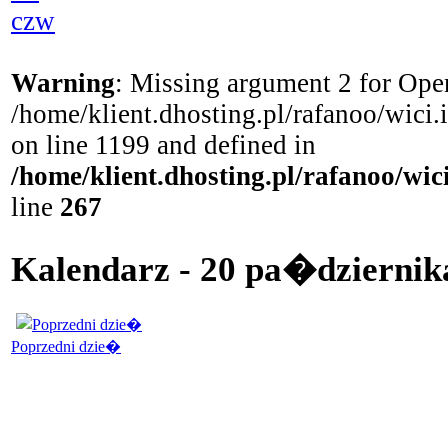
czw
Warning
: Missing argument 2 for Open
/home/klient.dhosting.pl/rafanoo/wici
on line 1199 and defined in
/home/klient.dhosting.pl/rafanoo/wi
line
267
Kalendarz - 20 pa�dziernika
Poprzedni dzie�