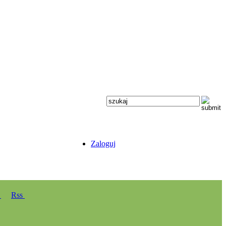
Zaloguj
y
Rss