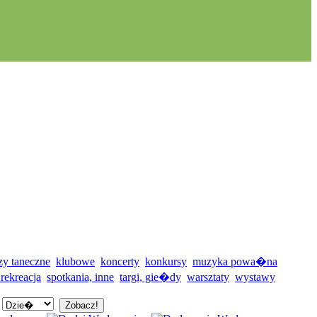
zy taneczne
klubowe
koncerty
konkursy
muzyka powa�na
 rekreacja
spotkania, inne
targi, gie�dy
warsztaty
wystawy