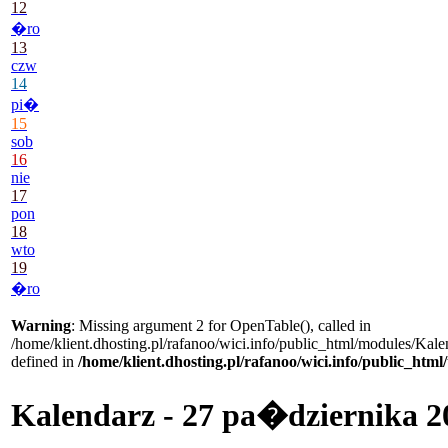
12
�ro
13
czw
14
pi�
15
sob
16
nie
17
pon
18
wto
19
�ro
Warning
: Missing argument 2 for OpenTable(), called in
/home/klient.dhosting.pl/rafanoo/wici.info/public_html/modules/Kale
defined in
/home/klient.dhosting.pl/rafanoo/wici.info/public_htm
Kalendarz - 27 pa�dziernika 2