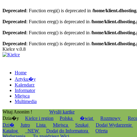
Deprecated
: Function eregi() is deprecated in
/home/klient.dhosting
Deprecated
: Function ereg() is deprecated in
/home/klient.dhosting
Deprecated
: Function ereg() is deprecated in
/home/klient.dhosting
Deprecated
: Function ereg() is deprecated in
/home/klient.dhosting
Kielce v.0.8
Home
Artyku�y
Kalendarz
Informator
Miejsca
Multimedia
Witaj Anonim !
Wyslij kartke
Dzia�y
Kielce i region
Polska
�wiat
Rozmowy
Rec
Dzi�
Jutro
Lista
Miejsca
Szukaj
Dodaj Wydarzenie
Katalog
_NEW
Dodaj do Informatora
Oferta
Wydarzenia
Tu znajdziesz Wici