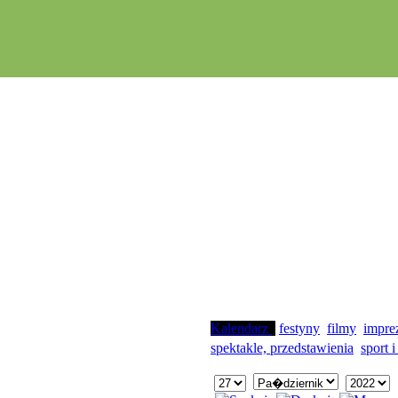
Kalendarz
festyny
filmy
impre
spektakle, przedstawienia
sport i