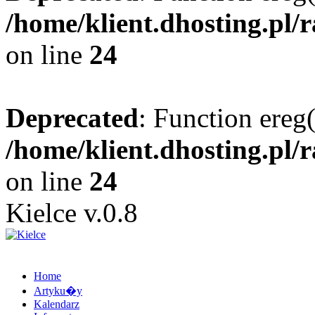
/home/klient.dhosting.pl/
on line
24
Deprecated
: Function ereg(
/home/klient.dhosting.pl/
on line
24
Kielce v.0.8
Home
Artyku�y
Kalendarz