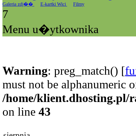
Galeria zdj��
E-kartki Wici
Filmy
7
Menu u�ytkownika
Warning
: preg_match() [
fu
must not be alphanumeric o
/home/klient.dhosting.pl/
on line
43
sierpnia