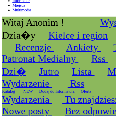
Informator
Miejsca
Multimedia
Witaj Anonim !
Wys
Dzia�y
Kielce i region
Recenzje
Ankiety
Patronat Medialny
Rss
Dzi�
Jutro
Lista
M
Wydarzenie
Rss
Katalog
_NEW
Dodaj do Informatora
Oferta
Wydarzenia
Tu znajdzies
Nowe posty
Bez odpowi