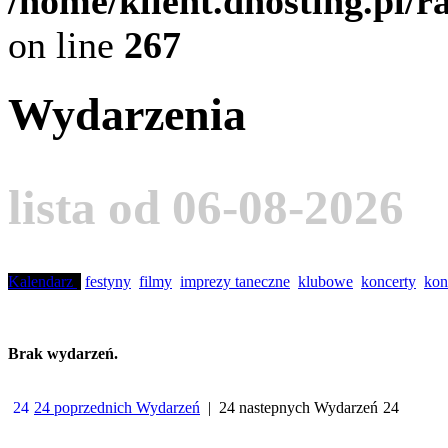
/home/klient.dhosting.pl/
on line
267
Wydarzenia
lista od 06-08-2026
Kalendarz
festyny
filmy
imprezy taneczne
klubowe
koncerty
kon
Brak wydarzeń.
24 poprzednich Wydarzeń
| 24 nastepnych Wydarzeń