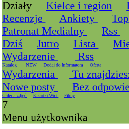
Działy
Kielce i region
Recenzje
Ankiety
Top
Patronat Medialny
Rss
Dziś
Jutro
Lista
Mi
Wydarzenie
Rss
Katalog
_NEW
Dodaj do Informatora
Oferta
Wydarzenia
Tu znajdzies
Nowe posty
Bez odpowi
Galeria zdjęć
E-kartki Wici
Filmy
7
Menu użytkownika