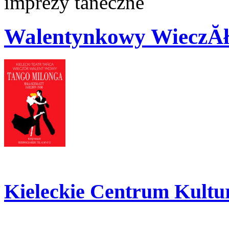
imprezy taneczne
Walentynkowy WieczĂł
Kieleckie Centrum Kultu