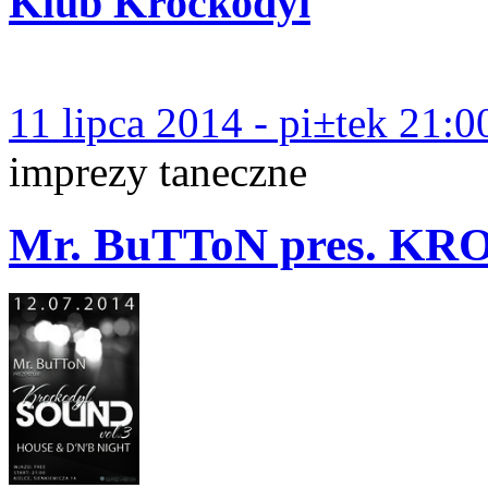
Klub Krockodyl
11 lipca 2014 - pi±tek 21:0
imprezy taneczne
Mr. BuTToN pres. K