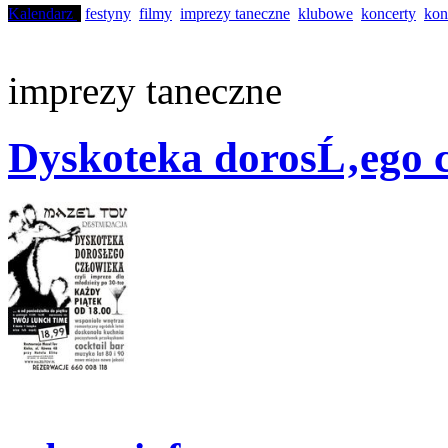
Kalendarz
festyny
filmy
imprezy taneczne
klubowe
koncerty
kon
imprezy taneczne
Dyskoteka dorosĹ‚ego 