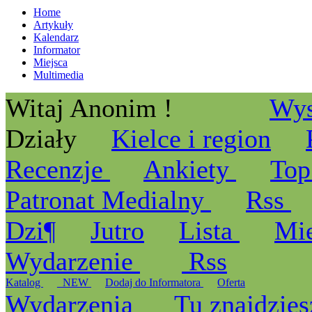
Home
Artykuły
Kalendarz
Informator
Miejsca
Multimedia
Witaj Anonim !
Wys
Działy
Kielce i region
Recenzje
Ankiety
Top
Patronat Medialny
Rss
Dzi¶
Jutro
Lista
Mi
Wydarzenie
Rss
Katalog
_NEW
Dodaj do Informatora
Oferta
Wydarzenia
Tu znajdzies