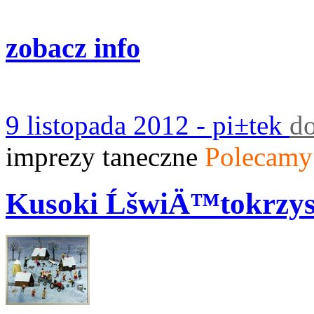
zobacz info
9 listopada 2012 - pi±tek
d
imprezy taneczne
Polecamy
Kusoki ĹšwiÄ™tokrzys