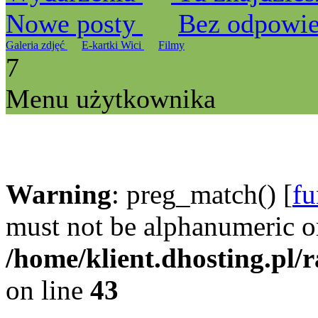
Nowe posty
Bez odpowi
Galeria zdjęć
E-kartki Wici
Filmy
7
Menu użytkownika
Warning
: preg_match() [
fu
must not be alphanumeric o
/home/klient.dhosting.pl/
on line
43