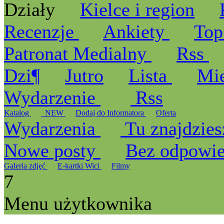
Działy
Kielce i region
Recenzje
Ankiety
Top
Patronat Medialny
Rss
Dzi¶
Jutro
Lista
Mi
Wydarzenie
Rss
Katalog
_NEW
Dodaj do Informatora
Oferta
Wydarzenia
Tu znajdzies
Nowe posty
Bez odpowi
Galeria zdjęć
E-kartki Wici
Filmy
7
Menu użytkownika