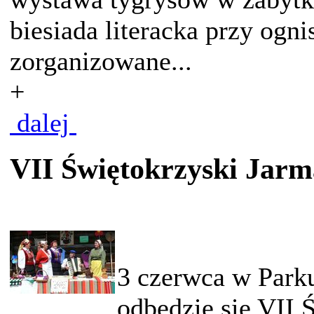
biesiada literacka przy ogn
zorganizowane...
+
dalej
VII Świętokrzyski Jarm
3 czerwca w Park
odbędzie się VII 