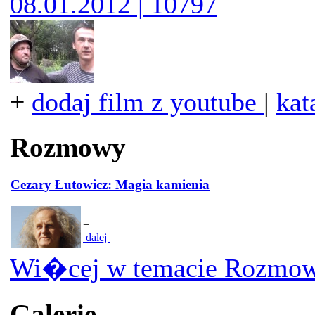
08.01.2012 | 10797
+
dodaj film z youtube
|
kat
Rozmowy
Cezary Łutowicz: Magia kamienia
+
dalej
Wi�cej w temacie Rozmow
Galerie