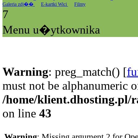
Galeria zdj��
E-kartki Wici
Filmy
7
Menu u�ytkownika
Warning
: preg_match() [
fu
must not be alphanumeric o
/home/klient.dhosting.pl/
on line
43
Warning
: Missing argument 2 for Ope