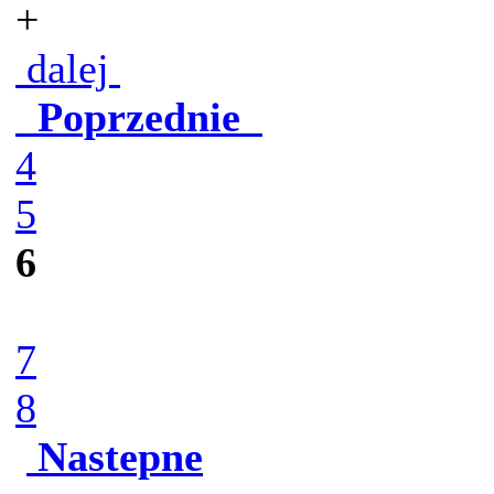
+
dalej
Poprzednie
4
5
6
7
8
Nastepne