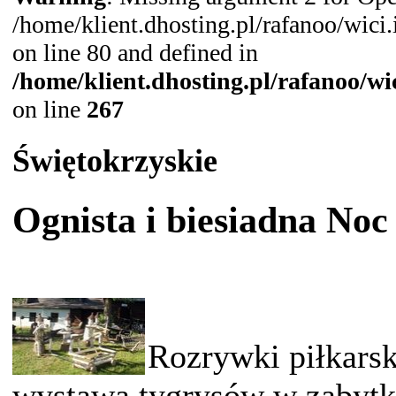
/home/klient.dhosting.pl/rafanoo/wic
on line 80 and defined in
/home/klient.dhosting.pl/rafanoo/w
on line
267
Świętokrzyskie
Ognista i biesiadna N
Rozrywki piłkarsk
wystawa tygrysów w zabytk