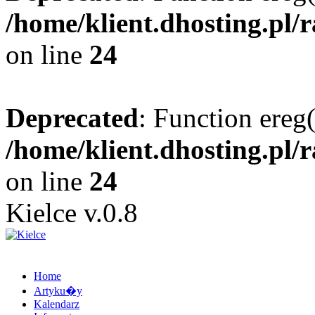
/home/klient.dhosting.pl/
on line
24
Deprecated
: Function ereg(
/home/klient.dhosting.pl/
on line
24
Kielce v.0.8
Home
Artyku�y
Kalendarz