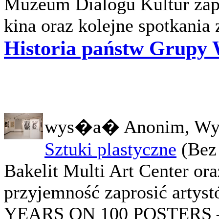
Muzeum Dialogu Kultur zapr
kina oraz kolejne spotkania 
Historia państw Grupy 
wys�a� Anonim, Wy
Sztuki plastyczne
(Bez
Bakelit Multi Art Center ora
przyjemność zaprosić artyst
YEARS ON 100 POSTERS – Vi