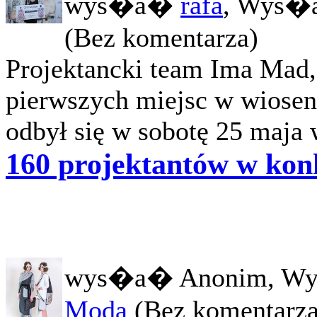
wys�a�
rafa
, Wys�a
(Bez komentarza)
Projektancki team Ima Mad, 
pierwszych miejsc w wiosen
odbył się w sobotę 25 maja w
160 projektantów w kon
wys�a� Anonim, Wy
Moda
(Bez komentarza