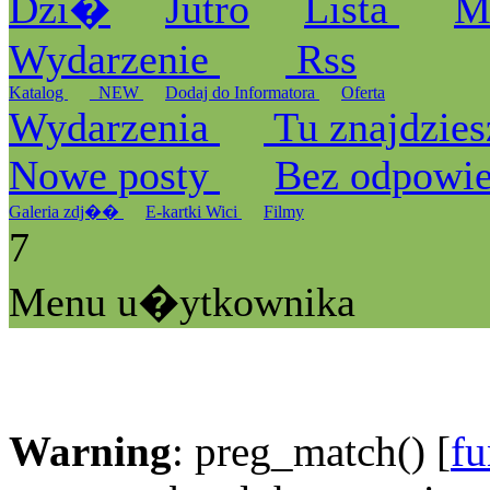
Dzi�
Jutro
Lista
M
Wydarzenie
Rss
Katalog
_NEW
Dodaj do Informatora
Oferta
Wydarzenia
Tu znajdzies
Nowe posty
Bez odpowi
Galeria zdj��
E-kartki Wici
Filmy
7
Menu u�ytkownika
Warning
: preg_match() [
fu