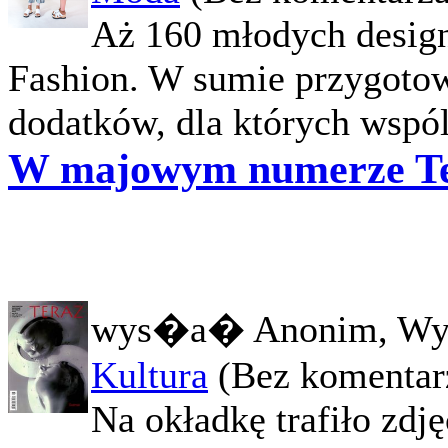
Aż 160 młodych design
Fashion. W sumie przygotow
dodatków, dla których wspó
W majowym numerze T
wys�a� Anonim, Wy
Kultura
(Bez komentar
Na okładkę trafiło zdj