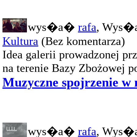
wys�a�
rafa
, Wys�a
Kultura
(Bez komentarza)
Idea galerii prowadzonej pr
na terenie Bazy Zbożowej po
Muzyczne spojrzenie w n
wys�a�
rafa
, Wys�a