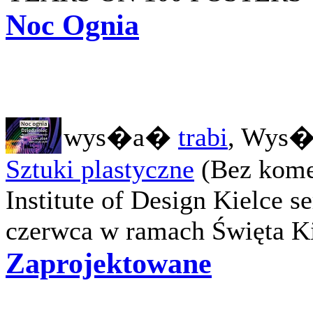
Noc Ognia
wys�a�
trabi
, Wys�
Sztuki plastyczne
(Bez kome
Institute of Design Kielce s
czerwca w ramach Święta Kie
Zaprojektowane