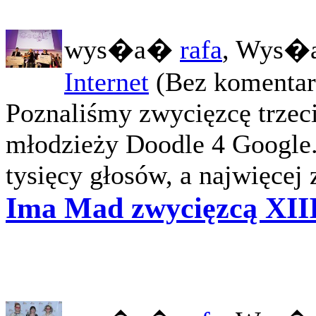
wys�a�
rafa
, Wys�a
Internet
(Bez komentar
Poznaliśmy zwycięzcę trzecie
młodzieży Doodle 4 Google. 
tysięcy głosów, a najwięcej 
Ima Mad zwycięzcą XII