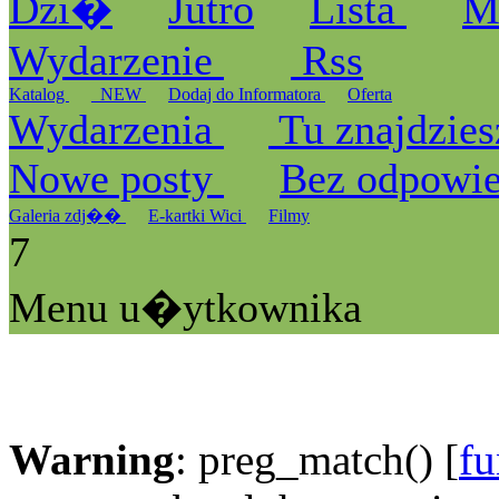
Dzi�
Jutro
Lista
M
Wydarzenie
Rss
Katalog
_NEW
Dodaj do Informatora
Oferta
Wydarzenia
Tu znajdzies
Nowe posty
Bez odpowi
Galeria zdj��
E-kartki Wici
Filmy
7
Menu u�ytkownika
Warning
: preg_match() [
fu