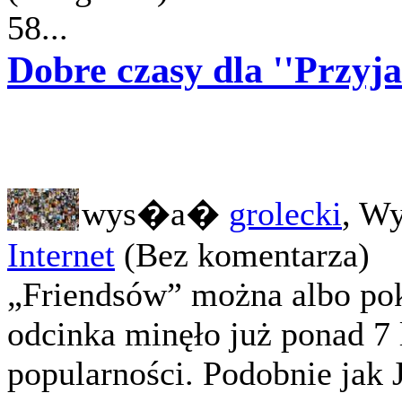
58...
Dobre czasy dla ''Przyjac
wys�a�
grolecki
, W
Internet
(Bez komentarza)
„Friendsów” można albo pok
odcinka minęło już ponad 7 
popularności. Podobnie jak J