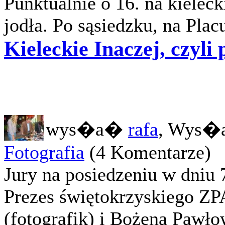
Punktualnie o 16. na kiele
jodła. Po sąsiedzku, na Plac
Kieleckie Inaczej, czyli
wys�a�
rafa
, Wys�a
Fotografia
(4 Komentarze)
Jury na posiedzeniu w dniu 
Prezes świętokrzyskiego ZP
(fotografik) i Bożena Pawło