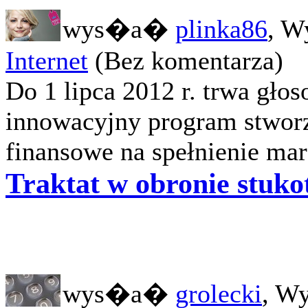
wys�a�
plinka86
, W
Internet
(Bez komentarza)
Do 1 lipca 2012 r. trwa gło
innowacyjny program stworz
finansowe na spełnienie mar
Traktat w obronie stuko
wys�a�
grolecki
, W