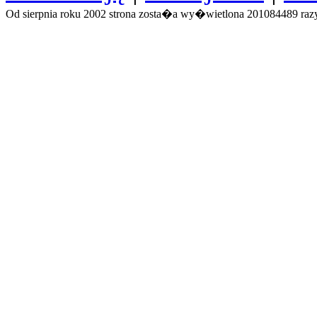
Od sierpnia roku 2002 strona zosta�a wy�wietlona 201084489 razy