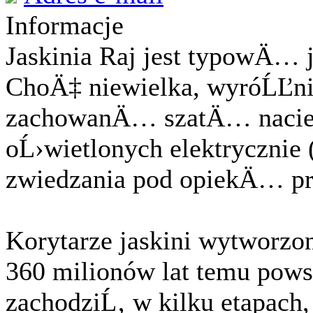
Informacje
Jaskinia Raj jest typowÄ
ChoÄ‡ niewielka, wyróĹĽni
zachowanÄ… szatÄ… naciek
oĹ›wietlonych elektrycznie
zwiedzania pod opiekÄ… pr
Korytarze jaskini wytworzo
360 milionów lat temu pows
zachodziĹ‚ w kilku etapach