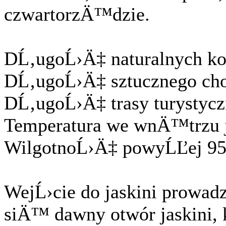
czwartorzÄ™dzie.
DĹ‚ugoĹ›Ä‡ naturalnych kor
DĹ‚ugoĹ›Ä‡ sztucznego ch
DĹ‚ugoĹ›Ä‡ trasy turystyc
Temperatura we wnÄ™trzu j
WilgotnoĹ›Ä‡ powyĹĽej 9
WejĹ›cie do jaskini prowa
siÄ™ dawny otwór jaskini, 