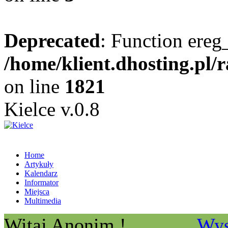
Deprecated
: Function ereg_
/home/klient.dhosting.pl/
on line
1821
Kielce v.0.8
Home
Artykuły
Kalendarz
Informator
Miejsca
Multimedia
Witaj Anonim !
Wys