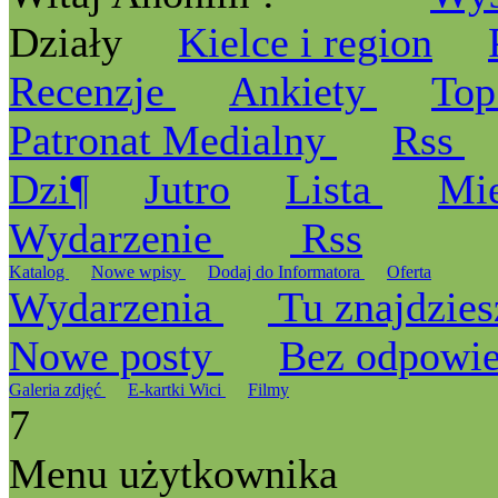
Działy
Kielce i region
Recenzje
Ankiety
Top
Patronat Medialny
Rss
Dzi¶
Jutro
Lista
Mi
Wydarzenie
Rss
Katalog
Nowe wpisy
Dodaj do Informatora
Oferta
Wydarzenia
Tu znajdzies
Nowe posty
Bez odpowi
Galeria zdjęć
E-kartki Wici
Filmy
7
Menu użytkownika