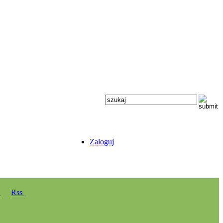
Zaloguj
y
Rss