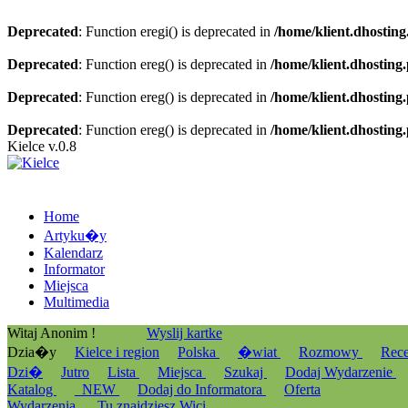
Deprecated
: Function eregi() is deprecated in
/home/klient.dhosting
Deprecated
: Function ereg() is deprecated in
/home/klient.dhosting
Deprecated
: Function ereg() is deprecated in
/home/klient.dhosting
Deprecated
: Function ereg() is deprecated in
/home/klient.dhosting
Kielce v.0.8
Home
Artyku�y
Kalendarz
Informator
Miejsca
Multimedia
Witaj Anonim !
Wyslij kartke
Dzia�y
Kielce i region
Polska
�wiat
Rozmowy
Rec
Dzi�
Jutro
Lista
Miejsca
Szukaj
Dodaj Wydarzenie
Katalog
_NEW
Dodaj do Informatora
Oferta
Wydarzenia
Tu znajdziesz Wici