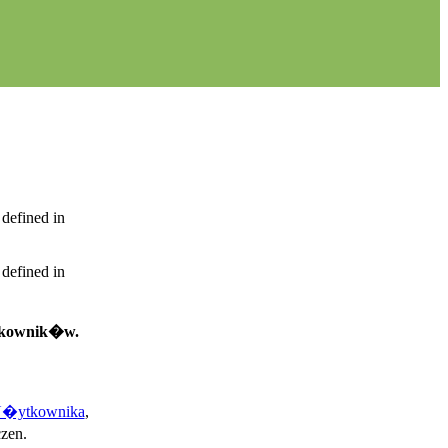
 defined in
 defined in
ytkownik�w.
 U�ytkownika
,
zen.