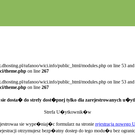
t.dhosting.pl/rafanoo/wici.info/public_html/modules.php on line 53 and
ici/theme.php
on line
267
t.dhosting.pl/rafanoo/wici.info/public_html/modules.php on line 53 and
ici/theme.php
on line
267
sie dosta� do strefy dost�pnej tylko dla zarejestrowanych u�
Strefa U�ytkownik�w
estrowaa sie wype�niaj�c formularz na stronie
rejestracja nowego
rejestracji otrzymujesz bezp�atny dostep do tego modu�u bez ogranic