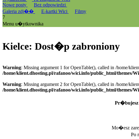
Nowe posty
Bez odpowiedzi
Galeria zdj��
E-kartki Wici
Filmy
7
Menu u�ytkownika
Kielce: Dost�p zabroniony
Warning
: Missing argument 1 for OpenTable(), called in /home/klien
/home/klient.dhosting.pl/rafanoo/wici.info/public_html/themes/W
Warning
: Missing argument 2 for OpenTable(), called in /home/klien
/home/klient.dhosting.pl/rafanoo/wici.info/public_html/themes/W
Pr�bujesz 
Mo�esz zarej
Po 