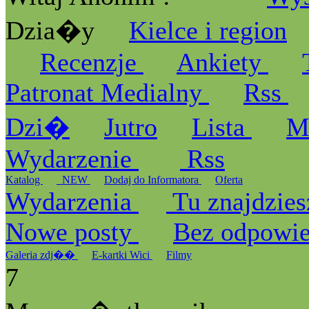
Dzia�y
Kielce i region
Recenzje
Ankiety
Patronat Medialny
Rss
Dzi�
Jutro
Lista
M
Wydarzenie
Rss
Katalog
_NEW
Dodaj do Informatora
Oferta
Wydarzenia
Tu znajdzies
Nowe posty
Bez odpowi
Galeria zdj��
E-kartki Wici
Filmy
7