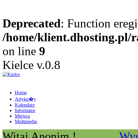
Deprecated
: Function eregi
/home/klient.dhosting.pl/
on line
9
Kielce v.0.8
Home
Artyku�y
Kalendarz
Informator
Miejsca
Multimedia
Witaj Anonim !
Wys