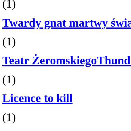
(1)
Twardy gnat martwy świ
(1)
Teatr ŻeromskiegoThund
(1)
Licence to kill
(1)