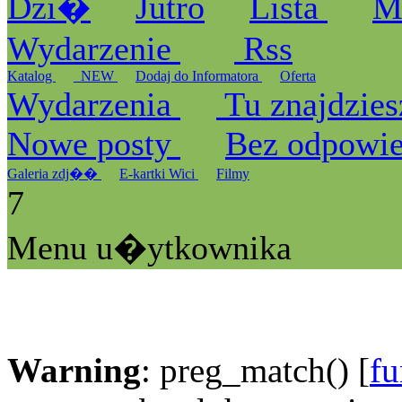
Dzi�
Jutro
Lista
M
Wydarzenie
Rss
Katalog
_NEW
Dodaj do Informatora
Oferta
Wydarzenia
Tu znajdzies
Nowe posty
Bez odpowi
Galeria zdj��
E-kartki Wici
Filmy
7
Menu u�ytkownika
Warning
: preg_match() [
fu