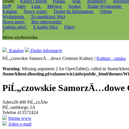
Działy
Kielce i region
Polska
¦wiat
Rozmowy
Recenzj
Dzi¶
Jutro
Lista
Miejsca
Szukaj
Dodaj Wydarzenie
Katalog
Nowe wpisy
Dodaj do Informatora
Oferta
Wydarzenia
Tu znajdziesz Wici
Nowe posty
Bez odpowiedzi
Galeria zdjęć
E-kartki Wici
Filmy
7
Menu użytkownika
Katalog
Dodaj informacje
PiĹ„czowskie SamorzÄ…dowe Centrum Kultury |
Kultura - sztuka
Warning
: Missing argument 2 for OpenTable(), called in /home/klien
/home/klient.dhosting.pl/rafanoo/wici.info/public_html/themes/W
PiĹ„czowskie SamorzÄ…dowe 
Adres
28-400 PiĹ„czĂłw
PiĹ‚sudskiego 2A
Telefon 413572424
Strona www
Adres e-mail