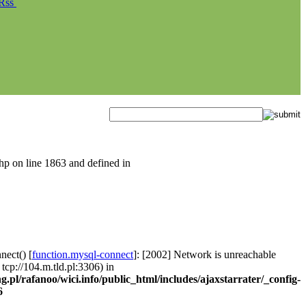
Rss
hp on line 1863 and defined in
nect() [
function.mysql-connect
]: [2002] Network is unreachable
 tcp://104.m.tld.pl:3306) in
g.pl/rafanoo/wici.info/public_html/includes/ajaxstarrater/_config-
6