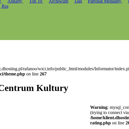
e
Ankiety
Top 10
Archiwum
Tagi
Patronat Medialny
Rss
t.dhosting.pl/rafanoo/wici.info/public_html/modules/Informator/index.p
ici/theme.php
on line
267
Centrum Kultury
Warning
: mysql_con
(trying to connect via
/home/klient.dhostin
rating.php
on line
2