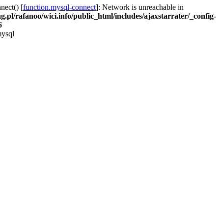
nect() [
function.mysql-connect
]: Network is unreachable in
g.pl/rafanoo/wici.info/public_html/includes/ajaxstarrater/_config-
6
mysql