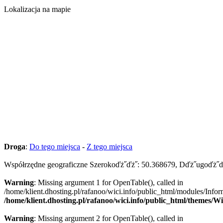
Lokalizacja na mapie
Droga
:
Do tego miejsca
-
Z tego miejsca
Współrzędne geograficzne Szerokoďż˝ďż˝: 50.368679, Dďż˝ugoďż˝ď
Warning
: Missing argument 1 for OpenTable(), called in
/home/klient.dhosting.pl/rafanoo/wici.info/public_html/modules/Infor
/home/klient.dhosting.pl/rafanoo/wici.info/public_html/themes/W
Warning
: Missing argument 2 for OpenTable(), called in