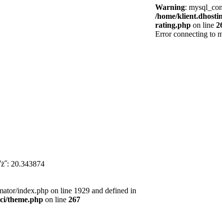
Warning
: mysql_con
/home/klient.dhostin
rating.php
on line
2
Error connecting to 
ż˝: 20.343874
mator/index.php on line 1929 and defined in
ici/theme.php
on line
267