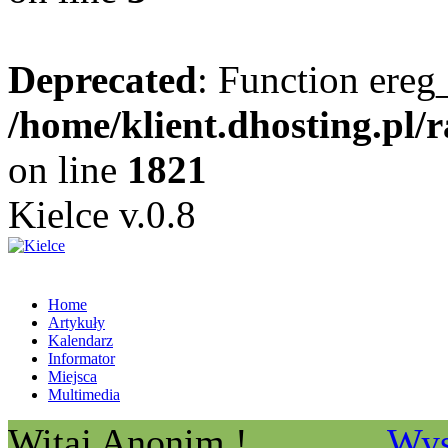
Deprecated
: Function ereg_
/home/klient.dhosting.pl/
on line
1821
Kielce v.0.8
Home
Artykuły
Kalendarz
Informator
Miejsca
Multimedia
Witaj Anonim !
Wys