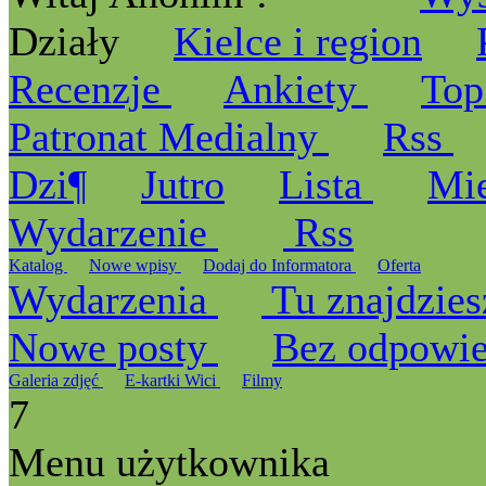
Działy
Kielce i region
Recenzje
Ankiety
Top
Patronat Medialny
Rss
Dzi¶
Jutro
Lista
Mi
Wydarzenie
Rss
Katalog
Nowe wpisy
Dodaj do Informatora
Oferta
Wydarzenia
Tu znajdzies
Nowe posty
Bez odpowi
Galeria zdjęć
E-kartki Wici
Filmy
7
Menu użytkownika