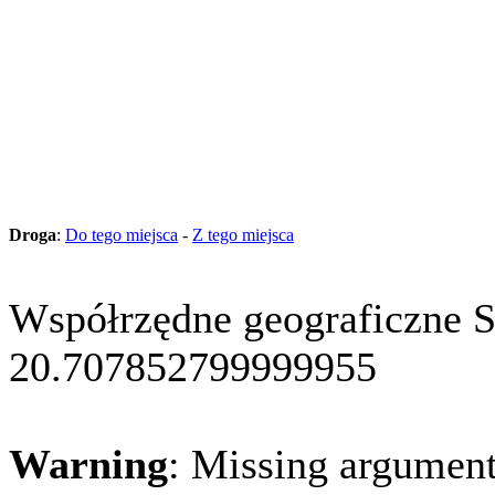
Droga
:
Do tego miejsca
-
Z tego miejsca
Współrzędne geograficzne 
20.707852799999955
Warning
: Missing argument