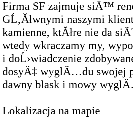
Firma SF zajmuje siÄ™ re
GĹ‚Ăłwnymi naszymi klien
kamienne, ktĂłre nie da si
wtedy wkraczamy my, wypo
i doĹ›wiadczenie zdobywan
dosyÄ‡ wyglÄ…du swojej po
dawny blask i mowy wygl
Lokalizacja na mapie