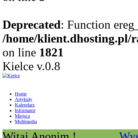
Deprecated
: Function ereg_
/home/klient.dhosting.pl/
on line
1821
Kielce v.0.8
Home
Artykuły
Kalendarz
Informator
Miejsca
Multimedia
Witaj Anonim !
Wys