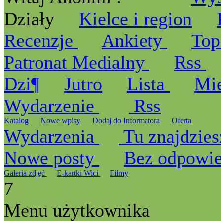
Działy
Kielce i region
Recenzje
Ankiety
Top
Patronat Medialny
Rss
Dzi¶
Jutro
Lista
Mi
Wydarzenie
Rss
Katalog
Nowe wpisy
Dodaj do Informatora
Oferta
Wydarzenia
Tu znajdzies
Nowe posty
Bez odpowi
Galeria zdjęć
E-kartki Wici
Filmy
7
Menu użytkownika