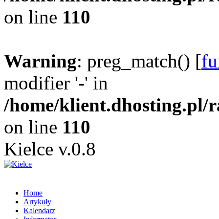
on line
110
Warning
: preg_match() [
fu
modifier '-' in
/home/klient.dhosting.pl/
on line
110
Kielce v.0.8
Home
Artykuły
Kalendarz