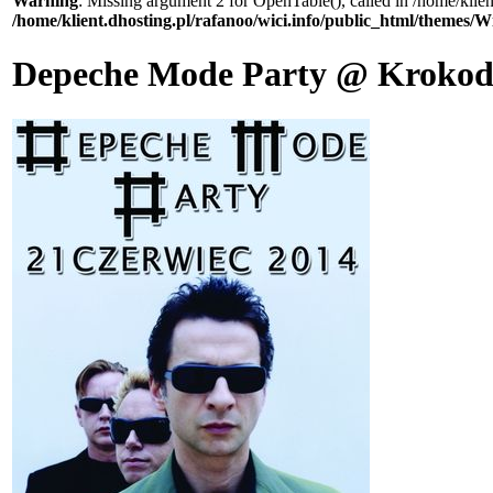
Warning
: Missing argument 2 for OpenTable(), called in /home/klie
/home/klient.dhosting.pl/rafanoo/wici.info/public_html/themes/W
Depeche Mode Party @ Krokod