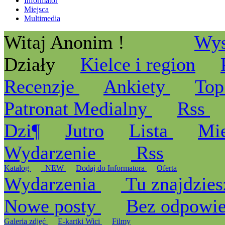
Informator
Miejsca
Multimedia
Witaj Anonim !
Wys
Działy
Kielce i region
Recenzje
Ankiety
Top
Patronat Medialny
Rss
Dzi¶
Jutro
Lista
Mi
Wydarzenie
Rss
Katalog
_NEW
Dodaj do Informatora
Oferta
Wydarzenia
Tu znajdzies
Nowe posty
Bez odpowi
Galeria zdjęć
E-kartki Wici
Filmy