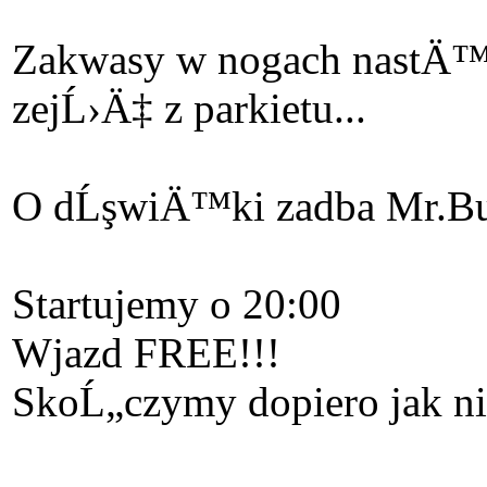
Zakwasy w nogach nastÄ™
zejĹ›Ä‡ z parkietu...
O dĹşwiÄ™ki zadba Mr.
Startujemy o 20:00
Wjazd FREE!!!
SkoĹ„czymy dopiero jak ni