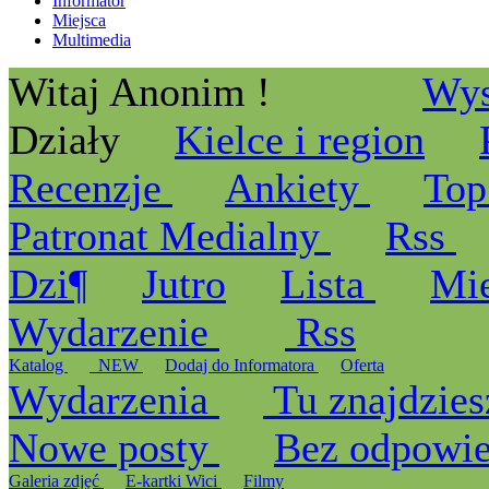
Informator
Miejsca
Multimedia
Witaj Anonim !
Wys
Działy
Kielce i region
Recenzje
Ankiety
Top
Patronat Medialny
Rss
Dzi¶
Jutro
Lista
Mi
Wydarzenie
Rss
Katalog
_NEW
Dodaj do Informatora
Oferta
Wydarzenia
Tu znajdzies
Nowe posty
Bez odpowi
Galeria zdjęć
E-kartki Wici
Filmy