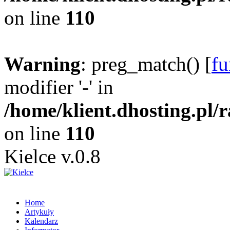
on line
110
Warning
: preg_match() [
fu
modifier '-' in
/home/klient.dhosting.pl/
on line
110
Kielce v.0.8
Home
Artykuły
Kalendarz