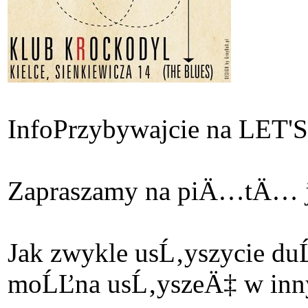
Info
Przybywajcie na LE
Zapraszamy na piÄ…tÄ… ju
Jak zwykle usĹ‚yszycie 
moĹĽna usĹ‚yszeÄ‡ w inny