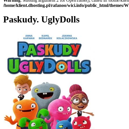
Warning
: Missing argument 2 for OpenTable(), called in /home/klie
/home/klient.dhosting.pl/rafanoo/wici.info/public_html/themes/W
Paskudy. UglyDolls