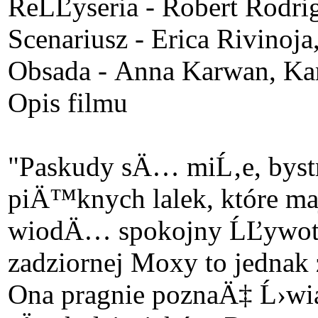
ReĹĽyseria - Robert Rodri
Scenariusz - Erica Rivinoja
Obsada - Anna Karwan, Ka
Opis filmu
"Paskudy sÄ… miĹ‚e, bystre
piÄ™knych lalek, które m
wiodÄ… spokojny ĹĽywot 
zadziornej Moxy to jednak
Ona pragnie poznaÄ‡ Ĺ›wi