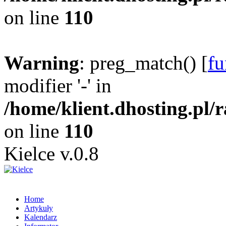
on line
110
Warning
: preg_match() [
fu
modifier '-' in
/home/klient.dhosting.pl/
on line
110
Kielce v.0.8
Home
Artykuły
Kalendarz