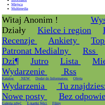
Informator
Miejsca
Multimedia
Witaj Anonim !
Wys
Działy
Kielce i region
Recenzje
Ankiety
Top
Patronat Medialny
Rss
Dzi¶
Jutro
Lista
Mi
Wydarzenie
Rss
Katalog
_NEW
Dodaj do Informatora
Oferta
Wydarzenia
Tu znajdzies
Nowe posty
Bez odpowi
Galeria zdjęć
E-kartki Wici
Filmy