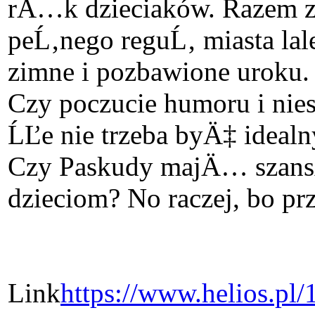
rÄ…k dzieciaków. Razem z
peĹ‚nego reguĹ‚ miasta lale
zimne i pozbawione uroku.
Czy poczucie humoru i ni
ĹĽe nie trzeba byÄ‡ idea
Czy Paskudy majÄ… szans
dzieciom? No raczej, bo
Link
https://www.helios.pl/