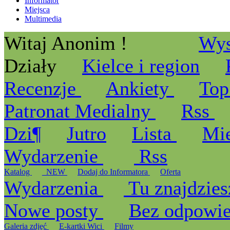
Informator
Miejsca
Multimedia
Witaj Anonim !
Wys
Działy
Kielce i region
Recenzje
Ankiety
Top
Patronat Medialny
Rss
Dzi¶
Jutro
Lista
Mi
Wydarzenie
Rss
Katalog
_NEW
Dodaj do Informatora
Oferta
Wydarzenia
Tu znajdzies
Nowe posty
Bez odpowi
Galeria zdjęć
E-kartki Wici
Filmy