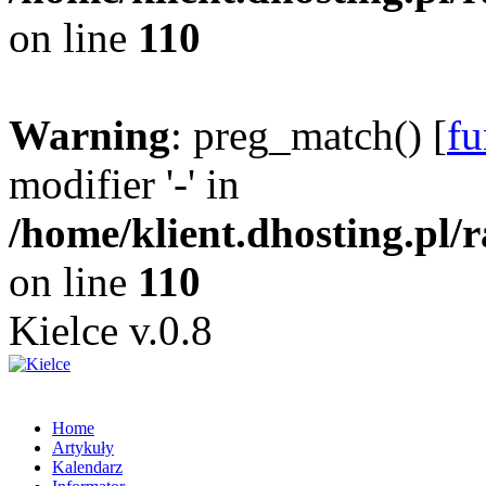
on line
110
Warning
: preg_match() [
fu
modifier '-' in
/home/klient.dhosting.pl/
on line
110
Kielce v.0.8
Home
Artykuły
Kalendarz