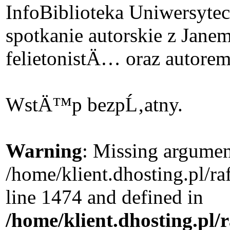
Info
Biblioteka Uniwersytec
spotkanie autorskie z Jan
felietonistÄ… oraz autor
WstÄ™p bezpĹ‚atny.
Warning
: Missing argument
/home/klient.dhosting.pl/r
line 1474 and defined in
/home/klient.dhosting.pl/