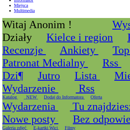
Informator
Miejsca
Multimedia
Witaj Anonim !
Wys
Działy
Kielce i region
Recenzje
Ankiety
Top
Patronat Medialny
Rss
Dzi¶
Jutro
Lista
Mi
Wydarzenie
Rss
Katalog
_NEW
Dodaj do Informatora
Oferta
Wydarzenia
Tu znajdzies
Nowe posty
Bez odpowi
Galeria zdjęć
E-kartki Wici
Filmy