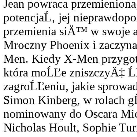
Jean powraca przemieniona
potencjaĹ‚ jej nieprawdop
przemienia siÄ™ w swoje 
Mroczny Phoenix i zacz
Men. Kiedy X-Men przyg
która moĹĽe zniszczyÄ‡ Ĺ
zagroĹĽeniu, jakie sprowad
Simon Kinberg, w rolach 
nominowany do Oscara Mich
Nicholas Hoult, Sophie Tur