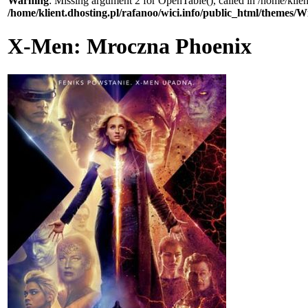
Warning
: Missing argument 2 for OpenTable(), called in /home/klie
/home/klient.dhosting.pl/rafanoo/wici.info/public_html/themes/W
X-Men: Mroczna Phoenix