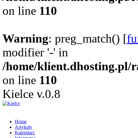
on line
110
Warning
: preg_match() [
fu
modifier '-' in
/home/klient.dhosting.pl/
on line
110
Kielce v.0.8
Home
Artykuły
Kalendarz