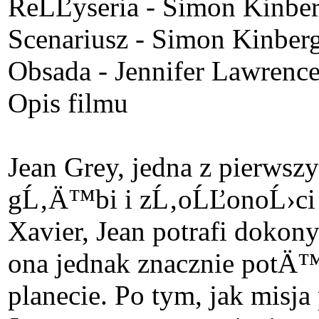
ReĹĽyseria - Simon Kinbe
Scenariusz - Simon Kinber
Obsada - Jennifer Lawrence
Opis filmu
Jean Grey, jedna z pierws
gĹ‚Ä™bi i zĹ‚oĹĽonoĹ›ci sw
Xavier, Jean potrafi doko
ona jednak znacznie potÄ™
planecie. Po tym, jak misj