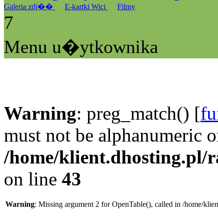
Galeria zdj��
E-kartki Wici
Filmy
7
Menu u�ytkownika
Warning
: preg_match() [
fu
must not be alphanumeric o
/home/klient.dhosting.pl/
on line
43
Warning
: Missing argument 2 for OpenTable(), called in /home/klie