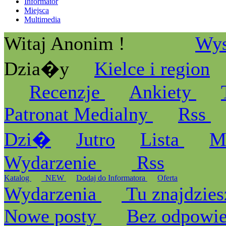
Informator
Miejsca
Multimedia
Witaj Anonim !
Wys
Dzia�y
Kielce i region
Recenzje
Ankiety
Patronat Medialny
Rss
Dzi�
Jutro
Lista
M
Wydarzenie
Rss
Katalog
_NEW
Dodaj do Informatora
Oferta
Wydarzenia
Tu znajdzies
Nowe posty
Bez odpowi