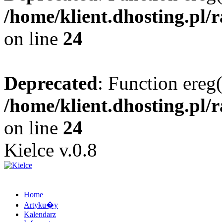
/home/klient.dhosting.pl/
on line
24
Deprecated
: Function ereg(
/home/klient.dhosting.pl/
on line
24
Kielce v.0.8
Home
Artyku�y
Kalendarz