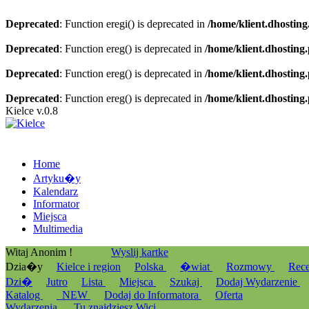
Deprecated
: Function eregi() is deprecated in
/home/klient.dhosting
Deprecated
: Function ereg() is deprecated in
/home/klient.dhosting
Deprecated
: Function ereg() is deprecated in
/home/klient.dhosting
Deprecated
: Function ereg() is deprecated in
/home/klient.dhosting
Kielce v.0.8
Home
Artyku�y
Kalendarz
Informator
Miejsca
Multimedia
Witaj Anonim !
Wyslij kartke
Dzia�y
Kielce i region
Polska
�wiat
Rozmowy
Rec
Dzi�
Jutro
Lista
Miejsca
Szukaj
Dodaj Wydarzenie
Katalog
_NEW
Dodaj do Informatora
Oferta
Wydarzenia
Tu znajdziesz Wici