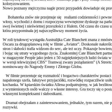
koloryzowaniem.
Nowo poznany mężczyzna nagle przez przypadek dowiaduje się pr
Bohaterka znów nie przejmuje się realiami codzienności i pewnego
włosy, wychodzi z domu i rozpoczyna wewnętrzne dyskusje na park
swej świetnej i nieświetnej przeszłości z Halem. Od czasu do czasu 
która przypominała jej najszczęśliwszy moment życia.
W roli tytułowej wystąpiła Australijka Cate Blanchett znana z mnó
Oscara za drugoplanową rolę w filmie „Aviator”. Doskonale nakreś
stron i słabości trafia widzom do serc, ale też uczy. Pokazuje bowi
i bojąc się utraty wygodnego życia. Znakomitej Cate Blanchett part
w magazynie People jako jeden z 50 najpiękniejszych ludzi świata 
w wersji telewizyjnej CBS” Tramwaj zwany pożądaniem” (A Streetca
nominowany do Nagrody Emmy i Złotego Globu.
W filmie prezentuje się rozmaitość i bogactwo charakterów postaci
napalonego szefa, fałszywe przyjaciółki, rozwódkę rozpaczliwie usił
kochanka. W kpiarskim światku Allena podpatrujemy, w jak bezlitos
z wymienionych osób walczy o własne interesy. Gra toczy się o posi
własnymi kompleksami i słabostkami.
Dramat obejrzałam z zainteresowaniem, jednakże, tym razem, nie
rozry