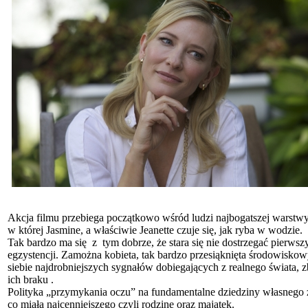
Akcja filmu przebiega początkowo wśród ludzi najbogatszej warstwy
w której Jasmine, a właściwie Jeanette czuje się, jak ryba w wodzie.
Tak bardzo ma się z tym dobrze, że stara się nie dostrzegać pierwszy
egzystencji. Zamożna kobieta, tak bardzo przesiąknięta środowiskow
siebie najdrobniejszych sygnałów dobiegających z realnego świata, z
ich braku .
Polityka „przymykania oczu” na fundamentalne dziedziny własnego życ
co miała najcenniejszego czyli rodzinę oraz majątek.