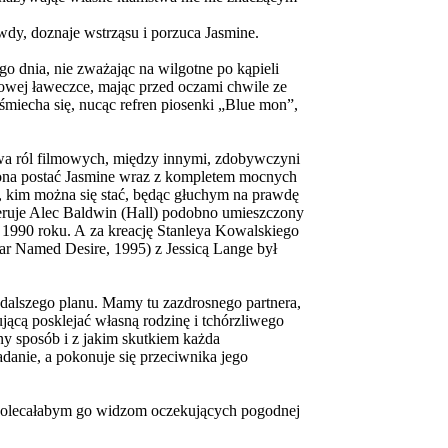
awdy, doznaje wstrząsu i porzuca Jasmine.
 dnia, nie zważając na wilgotne po kąpieli
owej ławeczce, mając przed oczami chwile ze
uśmiecha się, nucąc refren piosenki „Blue mon”,
stwa ról filmowych, między innymi, zdobywczyni
lona postać Jasmine wraz z kompletem mocnych
em, kim można się stać, będąc głuchym na prawdę
neruje Alec Baldwin (Hall) podobno umieszczony
w 1990 roku. A za kreację Stanleya Kowalskiego
r Named Desire, 1995) z Jessicą Lange był
 dalszego planu. Mamy tu zazdrosnego partnera,
ującą posklejać własną rodzinę i tchórzliwego
ny sposób i z jakim skutkiem każda
adanie, a pokonuje się przeciwnika jego
 polecałabym go widzom oczekujących pogodnej
wki.