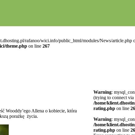
t.dhosting.pl/rafanoo/wici.info/public_html/modules/News/article.php o
ici/theme.php
on line
267
Warning
: mysql_conn
(trying to connect via
/home/klient.dhostin
rating.php
on line
2
ść Wooddy’ego Allena o kobiecie, która
ększą porażkę życia.
Warning
: mysql_conn
/home/klient.dhostin
rating.php
on line
2