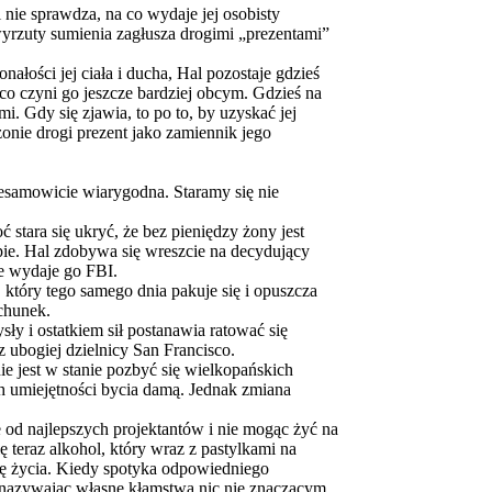
 nie sprawdza, na co wydaje jej osobisty
wyrzuty sumienia zagłusza drogimi „prezentami”
ałości jej ciała i ducha, Hal pozostaje gdzieś
 co czyni go jeszcze bardziej obcym. Gdzieś na
i. Gdy się zjawia, to po to, by uzyskać jej
onie drogi prezent jako zamiennik jego
iesamowicie wiarygodna. Staramy się nie
stara się ukryć, że bez pieniędzy żony jest
pie. Hal zdobywa się wreszcie na decydujący
e wydaje go FBI.
tóry tego samego dnia pakuje się i opuszcza
achunek.
 i ostatkiem sił postanawia ratować się
 ubogiej dzielnicy San Francisco.
ie jest w stanie pozbyć się wielkopańskich
 umiejętności bycia damą. Jednak zmiana
 od najlepszych projektantów i nie mogąc żyć na
ę teraz alkohol, który wraz z pastylkami na
ztę życia. Kiedy spotyka odpowiedniego
, nazywając własne kłamstwa nic nie znaczącym