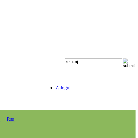
Zaloguj
y
Rss