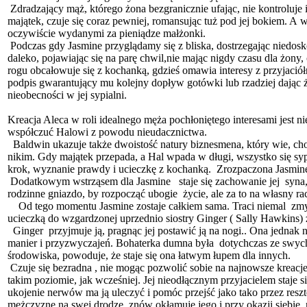
Zdradzający mąż, którego żona bezgranicznie ufając, nie kontroluje i
majątek, czuje się coraz pewniej, romansując tuż pod jej bokiem. A 
oczywiście wydanymi za pieniądze małżonki.
Podczas gdy Jasmine przyglądamy się z bliska, dostrzegając niedoskon
daleko, pojawiając się na parę chwil,nie mając nigdy czasu dla żony,
rogu obcałowuje się z kochanką, gdzieś omawia interesy z przyjaciółm
podpis gwarantujący mu kolejny dopływ gotówki lub rzadziej dając ż
nieobecności w jej sypialni.
Kreacja Aleca w roli idealnego męża pochłoniętego interesami jest n
współczuć Halowi z powodu nieudacznictwa.
Baldwin ukazuje także dwoistość natury biznesmena, który wie, choć 
nikim. Gdy majątek przepada, a Hal wpada w długi, wszystko się sy
krok, wyznanie prawdy i ucieczkę z kochanką. Zrozpaczona Jasmin
Dodatkowym wstrząsem dla Jasmine staje się zachowanie jej syna, k
rodzinne gniazdo, by rozpocząć ubogie życie, ale za to na własny r
Od tego momentu Jasmine zostaje całkiem sama. Traci niemal zmysły
ucieczką do wzgardzonej uprzednio siostry Ginger ( Sally Hawkins) z
Ginger przyjmuje ją, pragnąc jej postawić ją na nogi.. Ona jednak n
manier i przyzwyczajeń. Bohaterka dumna była dotychczas ze swych
środowiska, powoduje, że staje się ona łatwym łupem dla innych.
Czuje się bezradna , nie mogąc pozwolić sobie na najnowsze kreacje
takim poziomie, jak wcześniej. Jej nieodłącznym przyjacielem staje si
ukojenie nerwów ma ją uleczyć i pomóc przejść jako tako przez res
mężczyznę na swej drodze, znów okłamuje jego i przy okazji siebie