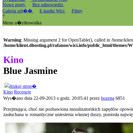
Nowe posty
Bez odpowiedzi
Galeria zdj��
E-kartki Wici
Filmy
7
Menu u�ytkownika
Warning
: Missing argument 2 for OpenTable(), called in /home/klien
/home/klient.dhosting.pl/rafanoo/wici.info/public_html/themes/W
Kino
Blue Jasmine
Kino
Recenzje
Wys�ano dnia 22-09-2013 o godz. 20:05:41 przez
bozena
6851
Przejmująca, choć nie pozbawiona moralizatorskich zapędów opowie
zasłuchana w romantyczne uniesienia własnej duszy, poniosła najwi