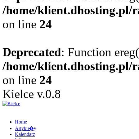
/home/klient.dhosting.pl/
on line
24
Deprecated
: Function ereg(
/home/klient.dhosting.pl/
on line
24
Kielce v.0.8
Home
Artyku�y
Kalendarz