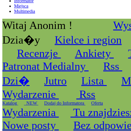
Informator
Miejsca
Multimedia
Witaj Anonim !
Wys
Dzia�y
Kielce i region
Recenzje
Ankiety
Patronat Medialny
Rss
Dzi�
Jutro
Lista
M
Wydarzenie
Rss
Katalog
_NEW
Dodaj do Informatora
Oferta
Wydarzenia
Tu znajdzies
Nowe posty
Bez odpowi