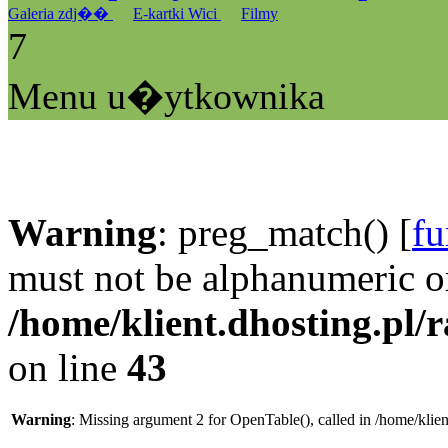
Galeria zdj��
E-kartki Wici
Filmy
7
Menu u�ytkownika
Warning
: preg_match() [
fu
must not be alphanumeric o
/home/klient.dhosting.pl/
on line
43
Warning
: Missing argument 2 for OpenTable(), called in /home/klie