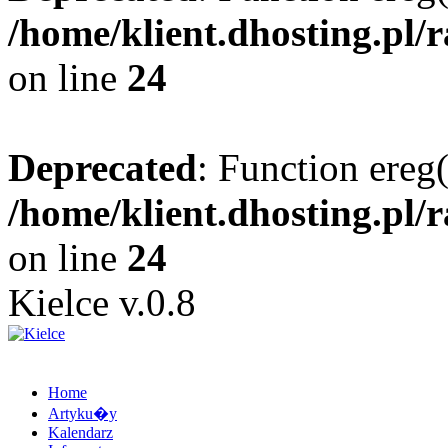
/home/klient.dhosting.pl/
on line
24
Deprecated
: Function ereg(
/home/klient.dhosting.pl/
on line
24
Kielce v.0.8
Home
Artyku�y
Kalendarz