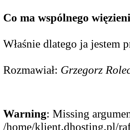
Co ma wspólnego więzieni
Właśnie dlatego ja jestem p
Rozmawiał:
Grzegorz Rolec
Warning
: Missing argument
/home/klient.dhosting.pl/r