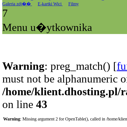
Galeria zdj��
E-kartki Wici
Filmy
7
Menu u�ytkownika
Warning
: preg_match() [
fu
must not be alphanumeric o
/home/klient.dhosting.pl/
on line
43
Warning
: Missing argument 2 for OpenTable(), called in /home/klie