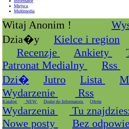
Informator
Miejsca
Multimedia
Witaj Anonim !
Wys
Dzia�y
Kielce i region
Recenzje
Ankiety
Patronat Medialny
Rss
Dzi�
Jutro
Lista
M
Wydarzenie
Rss
Katalog
_NEW
Dodaj do Informatora
Oferta
Wydarzenia
Tu znajdzies
Nowe posty
Bez odpowi