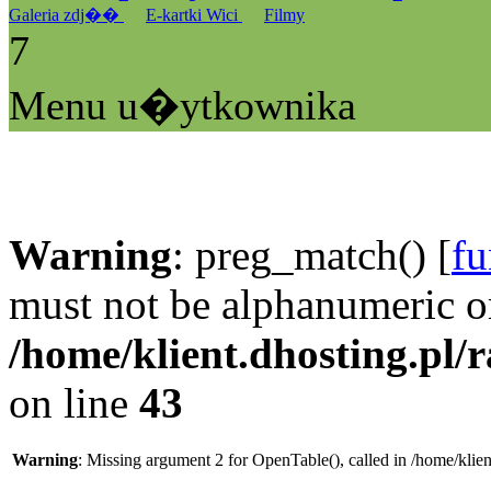
Galeria zdj��
E-kartki Wici
Filmy
7
Menu u�ytkownika
Warning
: preg_match() [
fu
must not be alphanumeric o
/home/klient.dhosting.pl/
on line
43
Warning
: Missing argument 2 for OpenTable(), called in /home/klie