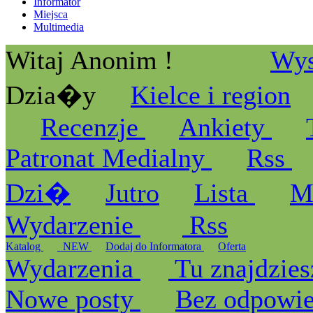
Informator
Miejsca
Multimedia
Witaj Anonim !
Wys
Dzia�y
Kielce i region
Recenzje
Ankiety
Patronat Medialny
Rss
Dzi�
Jutro
Lista
M
Wydarzenie
Rss
Katalog
_NEW
Dodaj do Informatora
Oferta
Wydarzenia
Tu znajdzies
Nowe posty
Bez odpowi