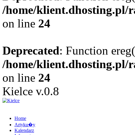
/home/klient.dhosting.pl/
on line
24
Deprecated
: Function ereg(
/home/klient.dhosting.pl/
on line
24
Kielce v.0.8
Home
Artyku�y
Kalendarz