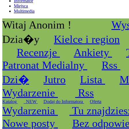
Informator
Miejsca
Multimedia
Witaj Anonim !
Wys
Dzia�y
Kielce i region
Recenzje
Ankiety
Patronat Medialny
Rss
Dzi�
Jutro
Lista
M
Wydarzenie
Rss
Katalog
_NEW
Dodaj do Informatora
Oferta
Wydarzenia
Tu znajdzies
Nowe posty
Bez odpowi