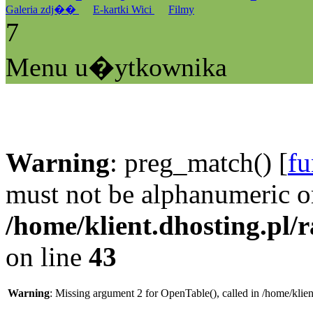
Galeria zdj��
E-kartki Wici
Filmy
7
Menu u�ytkownika
Warning
: preg_match() [
fu
must not be alphanumeric o
/home/klient.dhosting.pl/
on line
43
Warning
: Missing argument 2 for OpenTable(), called in /home/klie