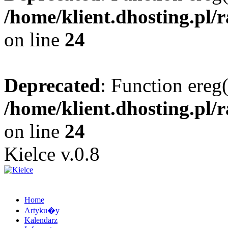
/home/klient.dhosting.pl/
on line
24
Deprecated
: Function ereg(
/home/klient.dhosting.pl/
on line
24
Kielce v.0.8
Home
Artyku�y
Kalendarz