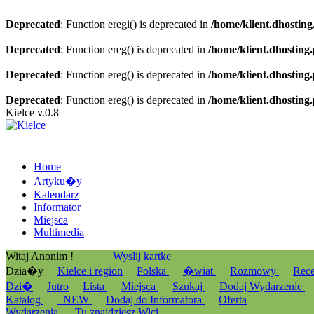
Deprecated
: Function eregi() is deprecated in
/home/klient.dhosting
Deprecated
: Function ereg() is deprecated in
/home/klient.dhosting
Deprecated
: Function ereg() is deprecated in
/home/klient.dhosting
Deprecated
: Function ereg() is deprecated in
/home/klient.dhosting
Kielce v.0.8
Home
Artyku�y
Kalendarz
Informator
Miejsca
Multimedia
Witaj Anonim !
Wyslij kartke
Dzia�y
Kielce i region
Polska
�wiat
Rozmowy
Rec
Dzi�
Jutro
Lista
Miejsca
Szukaj
Dodaj Wydarzenie
Katalog
_NEW
Dodaj do Informatora
Oferta
Wydarzenia
Tu znajdziesz Wici