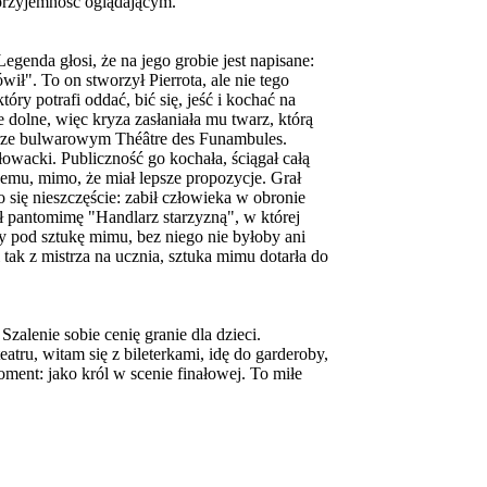
 przyjemność oglądającym.
genda głosi, że na jego grobie jest napisane:
ił". To on stworzył Pierrota, ale nie tego
óry potrafi oddać, bić się, jeść i kochać na
e dolne, więc kryza zasłaniała mu twarz, którą
atrze bulwarowym Théâtre des Funambules.
wacki. Publiczność go kochała, ściągał całą
wemu, mimo, że miał lepsze propozycje. Grał
o się nieszczęście: zabił człowieka w obronie
ł pantomimę "Handlarz starzyzną", w której
ny pod sztukę mimu, bez niego nie byłoby ani
tak z mistrza na ucznia, sztuka mimu dotarła do
Szalenie sobie cenię granie dla dzieci.
tru, witam się z bileterkami, idę do garderoby,
ment: jako król w scenie finałowej. To miłe