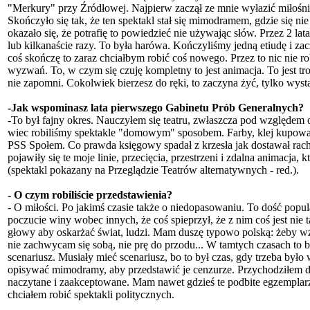
"Merkury" przy Źródłowej. Najpierw zaczął ze mnie wyłazić miłośnik
Skończyło się tak, że ten spektakl stał się mimodramem, gdzie się ni
okazało się, że potrafię to powiedzieć nie używając słów. Przez 2 lata
lub kilkanaście razy. To była harówa. Kończyliśmy jedną etiudę i zac
coś skończę to zaraz chciałbym robić coś nowego. Przez to nic nie r
wyzwań. To, w czym się czuję kompletny to jest animacja. To jest troc
nie zapomni. Cokolwiek bierzesz do ręki, to zaczyna żyć, tylko wyst
-Jak wspominasz lata pierwszego Gabinetu Prób Generalnych?
-To był fajny okres. Nauczyłem się teatru, zwłaszcza pod względem
wiec robiliśmy spektakle "domowym" sposobem. Farby, klej kupowa
PSS Społem. Co prawda księgowy spadał z krzesła jak dostawał rac
pojawiły się te moje linie, przecięcia, przestrzeni i zdalna animacja
(spektakl pokazany na Przeglądzie Teatrów alternatywnych - red.).
- O czym robiliście przedstawienia?
- O miłości. Po jakimś czasie także o niedopasowaniu. To dość popu
poczucie winy wobec innych, że coś spieprzył, że z nim coś jest nie 
głowy aby oskarżać świat, ludzi. Mam duszę typowo polską: żeby wzi
nie zachwycam się sobą, nie prę do przodu... W tamtych czasach to 
scenariusz. Musiały mieć scenariusz, bo to był czas, gdy trzeba by
opisywać mimodramy, aby przedstawić je cenzurze. Przychodziłem do 
naczytane i zaakceptowane. Mam nawet gdzieś te podbite egzemplarz
chciałem robić spektakli politycznych.