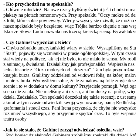
- Kto przychodził na te spektakle?
- Głównie młodzież. Na owe czasy byliśmy świetni jeśli chodzi o mar
plakaty na płotach remontowych. Przy spektaklu "Oczy mokre od des
z folii, które sobie powiewały. Wtedy wszyscy się dziwili, że można
nasze spektakle były bezpłatne, więc Trójka bardzo chętnie o nas ws
Iskra ze Słowa Ludu nazwała nas trzecią kielecką sceną. Bywał tak
- Czy Gabinet wyjeżdżał z Kielc?
- Chyba zabrakło amerykańskiej wiary w siebie. Wystąpiliśmy na St
"Start", pojawiły się wzmianki w prasie ogólnopolskiej. W tym czasie
stał wtedy na polityce, jak jej nie było, to nie miało to sensu. My r
z animacją, światłami. Działaliśmy jak profesjonaliści. Wspierała na
jedną historię z "Oczu mokrych od...deszczu". Tam była przydrożna 
knajpki burza. Graliśmy oddzieleni od widowni folią, na której malo
i mnie zabrała. Wymyśliłem sobie, że tę zamalowaną folię zmyje desz
scenie i to w dodatku w domu kultury? Przyjaciele pomogli. Wąż ogr
scena nie zalała. Nie mieliśmy ani czasu, ani funduszy na próbę, wię
działa. Zadziałało. Ten spektakl doczekał się także recenzji z ust sa
akurat w tym czasie odwiedzili swoją wychowankę, panią Redlińską.
grafomania i stracił czas. Pani Irena przyznała, że chyba nie wszystko j
rozumieć wszystkiego, aby przyjemnie spędzić czas. To była wspaniała
teatru osoby.
-Jak to się stało, że Gabinet zaczął odwiedzać osiedla, wsie?
- Pod koniec działalności Gabinetu zrobiliśmy spektakl dla dzieci, k