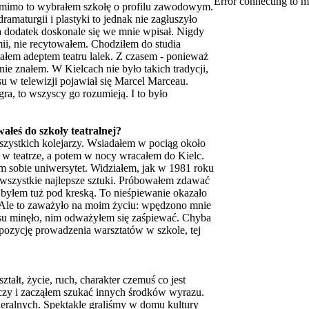
Error connecting to m
, mimo to wybrałem szkołę o profilu zawodowym.
amaturgii i plastyki to jednak nie zagłuszyło
 a na dodatek doskonale się we mnie wpisał. Nigdy
ii, nie recytowałem. Chodziłem do studia
ałem adeptem teatru lalek. Z czasem - ponieważ
ie znałem. W Kielcach nie było takich tradycji,
u w telewizji pojawiał się Marcel Marceau.
gra, to wszyscy go rozumieją. I to było
ałeś do szkoły teatralnej?
szystkich kolejarzy. Wsiadałem w pociąg około
 w teatrze, a potem w nocy wracałem do Kielc.
m sobie uniwersytet. Widziałem, jak w 1981 roku
 wszystkie najlepsze sztuki. Próbowałem zdawać
e byłem tuż pod kreską. To nieśpiewanie okazało
. Ale to zaważyło na moim życiu: wpędzono mnie
asu minęło, nim odważyłem się zaśpiewać. Chyba
pozycję prowadzenia warsztatów w szkole, tej
ztałt, życie, ruch, charakter czemuś co jest
rczy i zacząłem szukać innych środków wyrazu.
neralnych. Spektakle graliśmy w domu kultury