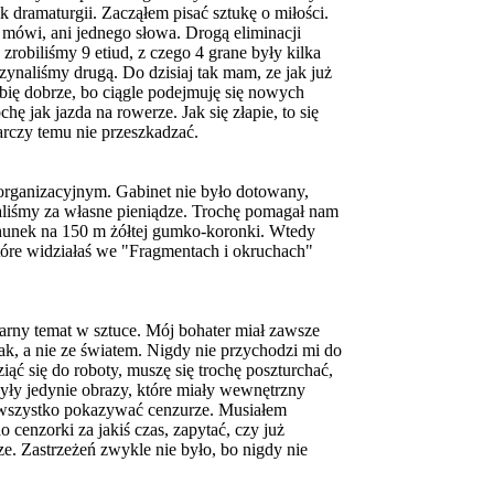
 dramaturgii. Zacząłem pisać sztukę o miłości.
e mówi, ani jednego słowa. Drogą eliminacji
 zrobiliśmy 9 etiud, z czego 4 grane były kilka
zynaliśmy drugą. Do dzisiaj tak mam, ze jak już
obię dobrze, bo ciągle podejmuję się nowych
hę jak jazda na rowerze. Jak się złapie, to się
arczy temu nie przeszkadzać.
 organizacyjnym. Gabinet nie było dotowany,
liśmy za własne pieniądze. Trochę pomagał nam
hunek na 150 m żółtej gumko-koronki. Wtedy
, które widziałaś we "Fragmentach i okruchach"
larny temat w sztuce. Mój bohater miał zawsze
tak, a nie ze światem. Nigdy nie przychodzi mi do
ąć się do roboty, muszę się trochę poszturchać,
były jedynie obrazy, które miały wewnętrzny
ło wszystko pokazywać cenzurze. Musiałem
cenzorki za jakiś czas, zapytać, czy już
e. Zastrzeżeń zwykle nie było, bo nigdy nie