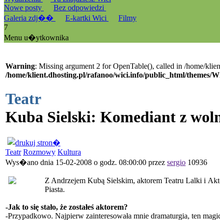
Nowe posty
Bez odpowiedzi
Galeria zdj��
E-kartki Wici
Filmy
7
Menu u�ytkownika
Warning
: Missing argument 2 for OpenTable(), called in /home/klien
/home/klient.dhosting.pl/rafanoo/wici.info/public_html/themes/W
Teatr
Kuba Sielski: Komediant z wol
Teatr
Rozmowy
Kultura
Wys�ano dnia 15-02-2008 o godz. 08:00:00 przez
sergio
10936
Z Andrzejem Kubą Sielskim, aktorem Teatru Lalki i A
Piasta.
-Jak to się stało, że zostałeś aktorem?
-Przypadkowo. Najpierw zainteresowała mnie dramaturgia, ten magic