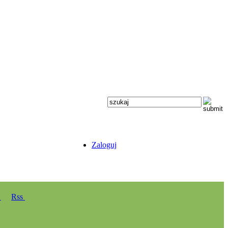
Zaloguj
y
Rss