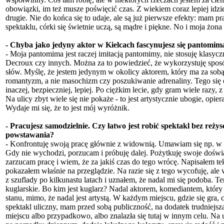
obowiązki, im też musze poświęcić czas. Z wiekiem coraz lepiej idzi
drugie. Nie do końca się to udaje, ale są już pierwsze efekty: mam
spektaklu, córki się świetnie uczą, są mądre i piękne. No i moja żona
- Chyba jako jedyny aktor w Kielcach fascynujesz się pantomimą
- Moja pantomima jest raczej imitacją pantomimy, nie stosuję klasyc
Decroux czy innych. Można za to powiedzieć, że wykorzystuję spos
słów. Myślę, że jestem jedynym w okolicy aktorem, który ma za sobą 
romantyzm, a nie masochizm czy poszukiwanie adrenaliny. Tego się c
inaczej, bezpieczniej, lepiej. Po ciężkim lecie, gdy gram wiele razy,
Na ulicy zbyt wiele się nie pokaże - to jest artystycznie ubogie, opier
Wydaje mi się, że to jest mój wyróżnik.
- Pracujesz samodzielnie. Czy łatwo jest robić spektakl bez reży
powstawania?
- Konfrontuję swoją pracę głównie z widownią. Umawiam się np. w p
Gdy nie wychodzi, porzucam i próbuję dalej. Pożytkuję swoje doświa
zarzucam pracę i wiem, że za jakiś czas do tego wrócę. Napisałem tek
pokazałem właśnie na przeglądzie. Na razie się z tego wycofuję, al
z szuflady po kilkunastu latach i uznałem, że nadal mi się podoba. 
kuglarskie. Bo kim jest kuglarz? Nadal aktorem, komediantem, który 
stanu, mimo, że nadal jest artystą. W każdym miejscu, gdzie się gra, 
spektakl uliczny, mam przed sobą publiczność, na dodatek trudniejszą
miejscu albo przypadkowo, albo znalazła się tutaj w innym celu. Na 