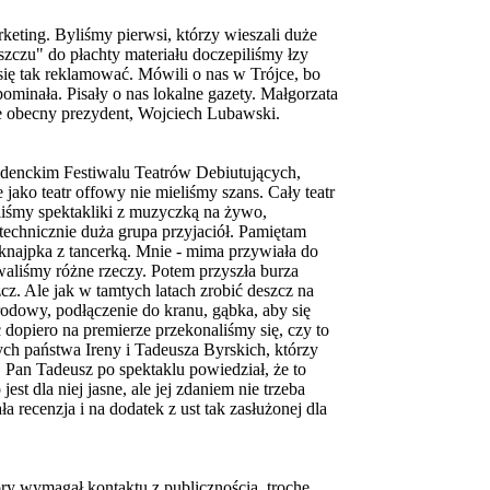
keting. Byliśmy pierwsi, którzy wieszali duże
zczu" do płachty materiału doczepiliśmy łzy
 się tak reklamować. Mówili o nas w Trójce, bo
pominała. Pisały o nas lokalne gazety. Małgorzata
że obecny prezydent, Wojciech Lubawski.
udenckim Festiwalu Teatrów Debiutujących,
 jako teatr offowy nie mieliśmy szans. Cały teatr
obiliśmy spektakliki z muzyczką na żywo,
s technicznie duża grupa przyjaciół. Pamiętam
knajpka z tancerką. Mnie - mima przywiała do
waliśmy różne rzeczy. Potem przyszła burza
cz. Ale jak w tamtych latach zrobić deszcz na
odowy, podłączenie do kranu, gąbka, aby się
c dopiero na premierze przekonaliśmy się, czy to
mych państwa Ireny i Tadeusza Byrskich, którzy
 Pan Tadeusz po spektaklu powiedział, że to
est dla niej jasne, ale jej zdaniem nie trzeba
 recenzja i na dodatek z ust tak zasłużonej dla
tóry wymagał kontaktu z publicznością, trochę