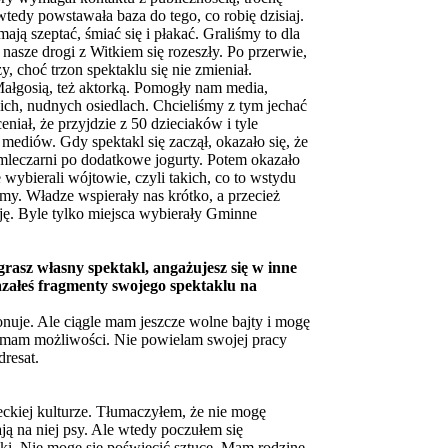
tedy powstawała baza do tego, co robię dzisiaj.
ją szeptać, śmiać się i płakać. Graliśmy to dla
 nasze drogi z Witkiem się rozeszły. Po przerwie,
 choć trzon spektaklu się nie zmieniał.
łgosią, też aktorką. Pomogły nam media,
nich, nudnych osiedlach. Chcieliśmy z tym jechać
niał, że przyjdzie z 50 dzieciaków i tyle
diów. Gdy spektakl się zaczął, okazało się, że
o mleczarni po dodatkowe jogurty. Potem okazało
e wybierali wójtowie, czyli takich, co to wstydu
iśmy. Władze wspierały nas krótko, a przecież
cję. Byle tylko miejsca wybierały Gminne
rasz własny spektakl, angażujesz się w inne
załeś fragmenty swojego spektaklu na
onuje. Ale ciągle mam jeszcze wolne bajty i mogę
ie mam możliwości. Nie powielam swojej pracy
dresat.
leckiej kulturze. Tłumaczyłem, że nie mogę
ają na niej psy. Ale wtedy poczułem się
nki. Nie mogę się poświęcić sztuce. Mam rodzinę,