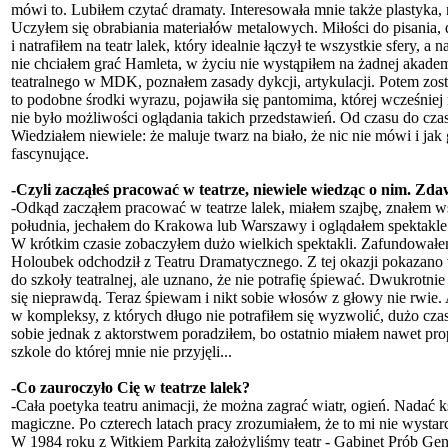
mówi to. Lubiłem czytać dramaty. Interesowała mnie także plastyka
Uczyłem się obrabiania materiałów metalowych. Miłości do pisania, dr
i natrafiłem na teatr lalek, który idealnie łączył te wszystkie sfery,
nie chciałem grać Hamleta, w życiu nie wystąpiłem na żadnej akadem
teatralnego w MDK, poznałem zasady dykcji, artykulacji. Potem zost
to podobne środki wyrazu, pojawiła się pantomima, której wcześniej n
nie było możliwości oglądania takich przedstawień. Od czasu do czas
Wiedziałem niewiele: że maluje twarz na biało, że nic nie mówi i jak 
fascynujące.
-Czyli zacząłeś pracować w teatrze, niewiele wiedząc o nim. Zdaw
-Odkąd zacząłem pracować w teatrze lalek, miałem szajbę, znałem w
południa, jechałem do Krakowa lub Warszawy i oglądałem spektakle
W krótkim czasie zobaczyłem dużo wielkich spektakli. Zafundowałe
Holoubek odchodził z Teatru Dramatycznego. Z tej okazji pokazano
do szkoły teatralnej, ale uznano, że nie potrafię śpiewać. Dwukrotni
się nieprawdą. Teraz śpiewam i nikt sobie włosów z głowy nie rwie
w kompleksy, z których długo nie potrafiłem się wyzwolić, dużo cz
sobie jednak z aktorstwem poradziłem, bo ostatnio miałem nawet pro
szkole do której mnie nie przyjęli...
-Co zauroczyło Cię w teatrze lalek?
-Cała poetyka teatru animacji, że można zagrać wiatr, ogień. Nadać ks
magiczne. Po czterech latach pracy zrozumiałem, że to mi nie wysta
W 1984 roku z Witkiem Parkitą założyliśmy teatr - Gabinet Prób Ge