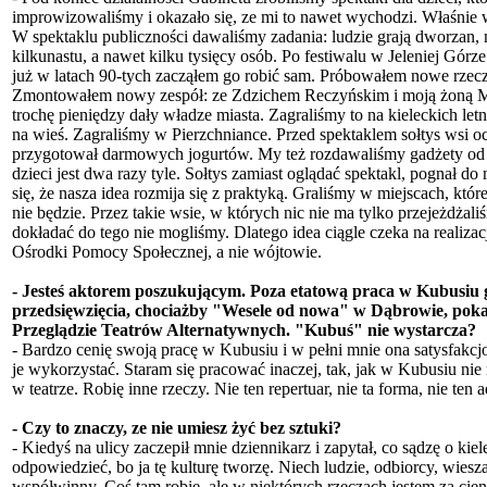
improwizowaliśmy i okazało się, ze mi to nawet wychodzi. Właśnie w
W spektaklu publiczności dawaliśmy zadania: ludzie grają dworzan, ma
kilkunastu, a nawet kilku tysięcy osób. Po festiwalu w Jeleniej Górze
już w latach 90-tych zacząłem go robić sam. Próbowałem nowe rzeczy,
Zmontowałem nowy zespół: ze Zdzichem Reczyńskim i moją żoną Ma
trochę pieniędzy dały władze miasta. Zagraliśmy to na kieleckich let
na wieś. Zagraliśmy w Pierzchniance. Przed spektaklem sołtys wsi oce
przygotował darmowych jogurtów. My też rozdawaliśmy gadżety od me
dzieci jest dwa razy tyle. Sołtys zamiast oglądać spektakl, pognał d
się, że nasza idea rozmija się z praktyką. Graliśmy w miejscach, któr
nie będzie. Przez takie wsie, w których nic nie ma tylko przejeżdżal
dokładać do tego nie mogliśmy. Dlatego idea ciągle czeka na realiza
Ośrodki Pomocy Społecznej, a nie wójtowie.
- Jesteś aktorem poszukującym. Poza etatową praca w Kubusiu g
przedsięwzięcia, chociażby "Wesele od nowa" w Dąbrowie, poka
Przeglądzie Teatrów Alternatywnych. "Kubuś" nie wystarcza?
- Bardzo cenię swoją pracę w Kubusiu i w pełni mnie ona satysfakcj
je wykorzystać. Staram się pracować inaczej, tak, jak w Kubusiu n
w teatrze. Robię inne rzeczy. Nie ten repertuar, nie ta forma, nie ten a
- Czy to znaczy, ze nie umiesz żyć bez sztuki?
- Kiedyś na ulicy zaczepił mnie dziennikarz i zapytał, co sądzę o kie
odpowiedzieć, bo ja tę kulturę tworzę. Niech ludzie, odbiorcy, wiesz
współwinny. Coś tam robię, ale w niektórych rzeczach jestem za cie