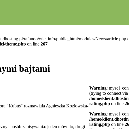
t.dhosting.pl/rafanoo/wici.info/public_html/modules/News/article.php o
ici/theme.php
on line
267
nymi bajtami
Warning
: mysql_conn
(trying to connect via
/home/klient.dhostin
rating.php
on line
2
ktora "Kubuś" rozmawiała Agnieszka Kozłowska-
Warning
: mysql_conn
/home/klient.dhostin
rating.php
on line
2
zny sposób zapisywania: jeden mówi to, drugi