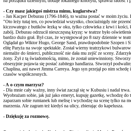
na porządku dziennym, dodaje lokalnego kolorytu, sprawia radość i
- Czy masz jakiegoś mistrza mimu, kuglarstwa?
- Jan Kacper Deburau (1796-1846), to ważna postać w moim życiu. Le
"Oto leży tutaj ten, co powiedział wszystko, chociażnigdy nie przemów
kiczowatego z butików łezką w oku, tylko człowieka z krwi i kości, kt
zabój. Deburau odrzucił nieszczęsną kryzę: w teatrze było oświetleni
bardzo dużo grał. Był czas, że występował po 8 razy dziennie w te
Oglądał go Wiktor Hugo, George Sand, prawdopodobnie Szopen i Sło
elitę Paryża na swoje spektakle. Został wierny teatrzykowi bulwaro
niemalże do śmierci, publiczność nie dała mu zejść ze sceny. Zdarzył
żony. Żył z tą świadomością, mimo, że został uniewinniony. Stworzy
obsesyjnie pojawia się postać zabitego handlarza. Stworzył podwali
Chaplina, ani nawet Jimma Carreya. Jego syn przejął po nim schedę i 
czasów współczesnych.
- A o czym marzysz?
- Dla mnie cały ważny, inny świat zaczął się w Kubusiu i nadal trwa. 
Wyobrażam sobie, jak już jako emeryt, kupuję gazetkę, wchodzę do tea
zaparzam sobie rumianek lub melisę i wychodzę na scenę tylko na mo
marzenia. Ale zagram też kiedyś na ulicy, zbierając do kapelusza.
- Dziękuję za rozmowę.