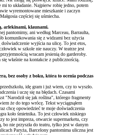
e mi to układanie. Najpierw robię jedno, potem
 prawie wyremontowane mieszkanie i zaczyn
 Małgosia częściej się uśmiecha.
, arlekinami, klaunami.
znej pantomimy, ani według Marceau, Barraulta,
ób komunikowania się z widzami bez użycia
doświadczenie wyjścia na ulicę. To jest etos,
złowiek w szkole nie nauczy. W teatrze jest
 z przyjemnością wracam jesienią do garderoby.
a się właśnie na kontakcie z publicznością.
sera, bez osoby z boku, która to ocenia podczas
rzedszkolu, idę gram i już wiem, czy to wyszło.
dczenia i uczę się na błędach. Czasami
st "Narodził się jak roślina", którego fragmenty
e wiem że do tego wrócę. Tekst wyciągnąłem
Teraz chcę opowiedzieć te moje doświadczenia
gra koło śmietnika. To jest człowiek niskiego
czy to jest impreza, otwarcie supermarketu, czy
, bo nie przyszła do teatru, tylko jest w danym
ulicach Paryża, Barcelony pantomima uliczna jest