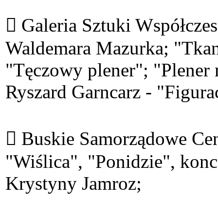
 Galeria Sztuki Współcze
Waldemara Mazurka; "Tkan
"Tęczowy plener"; "Plener 
Ryszard Garncarz - "Figurac
 Buskie Samorządowe Cent
"Wiślica", "Ponidzie", ko
Krystyny Jamroz;