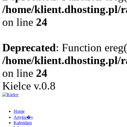
/home/klient.dhosting.pl/
on line
24
Deprecated
: Function ereg(
/home/klient.dhosting.pl/
on line
24
Kielce v.0.8
Home
Artyku�y
Kalendarz