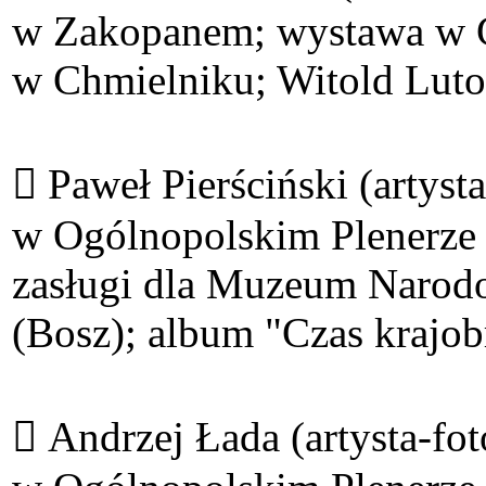
w Zakopanem; wystawa w Ga
w Chmielniku; Witold Lutos
 Paweł Pierściński (artyst
w Ogólnopolskim Plenerze
zasługi dla Muzeum Narodo
(Bosz); album "Czas krajob
 Andrzej Łada (artysta-foto