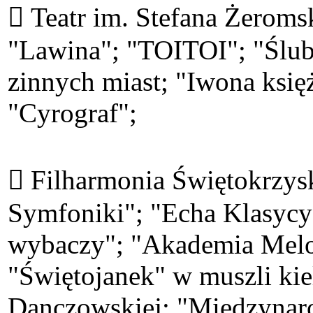
 Teatr im. Stefana Żeroms
"Lawina"; "TOITOI"; "Śluby
zinnych miast; "Iwona księ
"Cyrograf";
 Filharmonia Świętokrzysk
Symfoniki"; "Echa Klasycyz
wybaczy"; "Akademia Melo
"Świętojanek" w muszli kie
Danczowskiej; "Międzynar