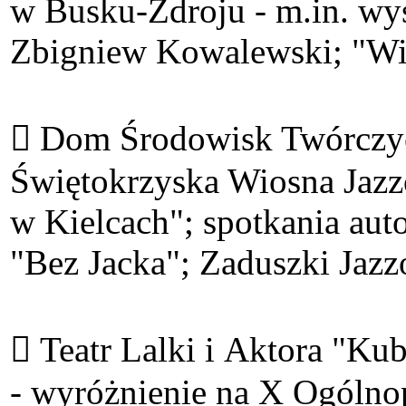
w Busku-Zdroju - m.in. wy
Zbigniew Kowalewski; "Wie
 Dom Środowisk Twórczych
Świętokrzyska Wiosna Jazzo
w Kielcach"; spotkania aut
"Bez Jacka"; Zaduszki Jazz
 Teatr Lalki i Aktora "Kub
- wyróżnienie na X Ogólno