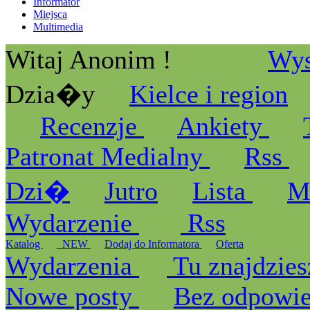
Informator
Miejsca
Multimedia
Witaj Anonim !
Wys
Dzia�y
Kielce i region
Recenzje
Ankiety
Patronat Medialny
Rss
Dzi�
Jutro
Lista
M
Wydarzenie
Rss
Katalog
_NEW
Dodaj do Informatora
Oferta
Wydarzenia
Tu znajdzies
Nowe posty
Bez odpowi