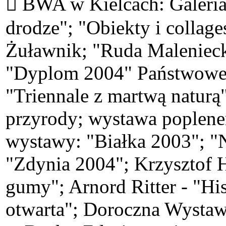
 BWA w Kielcach: Galeria
drodze"; "Obiekty i collag
Żuławnik; "Ruda Maleniecka
"Dyplom 2004" Państwoweg
"Triennale z martwą naturą
przyrody; wystawa poplener
wystawy: "Białka 2003"; "
"Zdynia 2004"; Krzysztof 
gumy"; Arnord Ritter - "Hi
otwarta"; Doroczna Wystaw