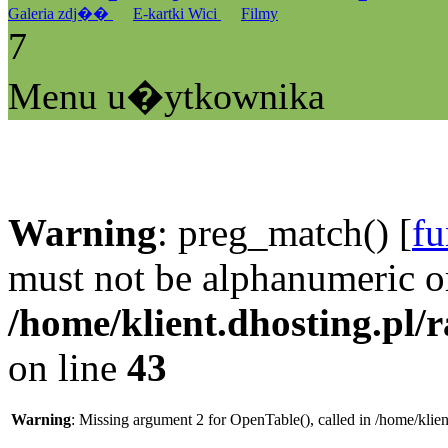
Galeria zdj��
E-kartki Wici
Filmy
7
Menu u�ytkownika
Warning
: preg_match() [
fu
must not be alphanumeric o
/home/klient.dhosting.pl/
on line
43
Warning
: Missing argument 2 for OpenTable(), called in /home/klie