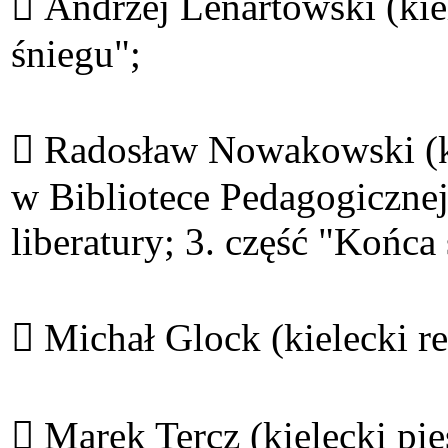
 Andrzej Lenartowski (kie
śniegu";
 Radosław Nowakowski (ki
w Bibliotece Pedagogicznej
liberatury; 3. część "Końc
 Michał Glock (kielecki re
 Marek Tercz (kielecki pi