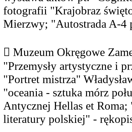
fotografii "Krajobraz świę
Mierzwy; "Autostrada A-4 p
 Muzeum Okręgowe Zamek S
"Przemysły artystyczne i p
"Portret mistrza" Władysła
"oceania - sztuka mórz poł
Antycznej Hellas et Roma; 
literatury polskiej" - ręko