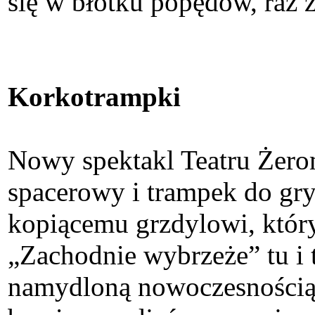
się w błotku popędów, raz 
Korkotrampki
Nowy spektakl Teatru Żero
spacerowy i trampek do gry 
kopiącemu grzdylowi, który
„Zachodnie wybrzeże” tu i 
namydloną nowoczesnością w