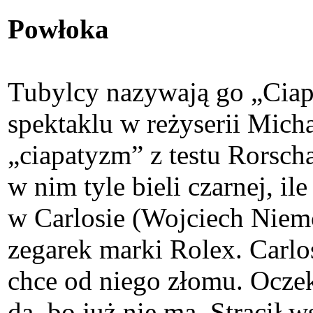
Powłoka
Tubylcy nazywają go „Ciap
spektaklu w reżyserii Mich
„ciapatyzm” z testu Rorsch
w nim tyle bieli czarnej, i
w Carlosie (Wojciech Niem
zegarek marki Rolex. Carl
chce od niego złomu. Ocze
da, bo już nie ma. Stracił w