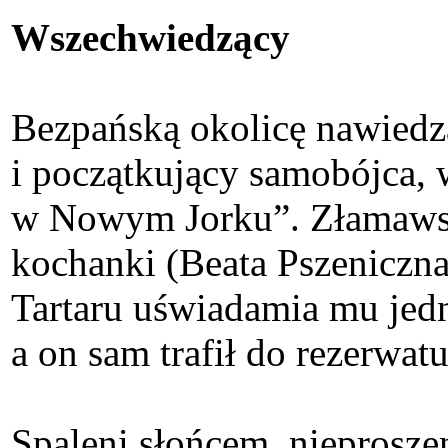
Wszechwiedzący
Bezpańską okolicę nawied
i początkujący samobójca,
w Nowym Jorku”. Złamawszy
kochanki (Beata Pszeniczna)
Tartaru uświadamia mu jedn
a on sam trafił do rezerwat
Spaleni słońcem, nieprosz