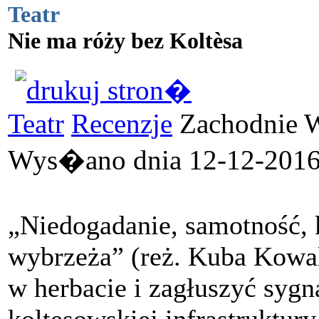
Teatr
Nie ma róży bez Koltèsa
Teatr
Recenzje
Zachodnie Wy
Wys�ano dnia 12-12-2016 
„Niedogadanie, samotność, k
wybrzeża” (reż. Kuba Kowal
w herbacie i zagłuszyć sygn
koltesowskiej infrastruktur