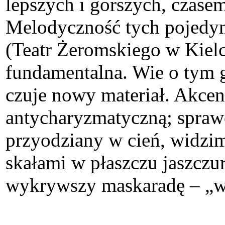
lepszych i gorszych, czas
Melodyczność tych pojedyn
(Teatr Żeromskiego w Kielc
fundamentalna. Wie o tym 
czuje nowy materiał. Akcen
antycharyzmatyczną; spraw
przyodziany w cień, widzim
skałami w płaszczu jaszczu
wykrywszy maskaradę – „wys