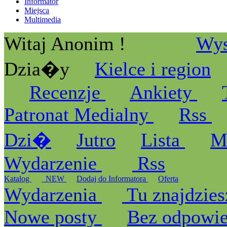
Informator
Miejsca
Multimedia
Witaj Anonim !
Wys
Dzia�y
Kielce i region
Recenzje
Ankiety
Patronat Medialny
Rss
Dzi�
Jutro
Lista
M
Wydarzenie
Rss
Katalog
_NEW
Dodaj do Informatora
Oferta
Wydarzenia
Tu znajdzies
Nowe posty
Bez odpowi