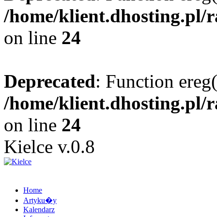
/home/klient.dhosting.pl/
on line
24
Deprecated
: Function ereg(
/home/klient.dhosting.pl/
on line
24
Kielce v.0.8
Home
Artyku�y
Kalendarz