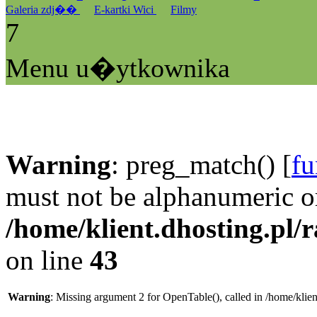
Galeria zdj��
E-kartki Wici
Filmy
7
Menu u�ytkownika
Warning
: preg_match() [
fu
must not be alphanumeric o
/home/klient.dhosting.pl/
on line
43
Warning
: Missing argument 2 for OpenTable(), called in /home/klie