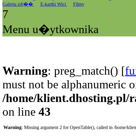
Galeria zdj��
E-kartki Wici
Filmy
7
Menu u�ytkownika
Warning
: preg_match() [
fu
must not be alphanumeric o
/home/klient.dhosting.pl/
on line
43
Warning
: Missing argument 2 for OpenTable(), called in /home/klie