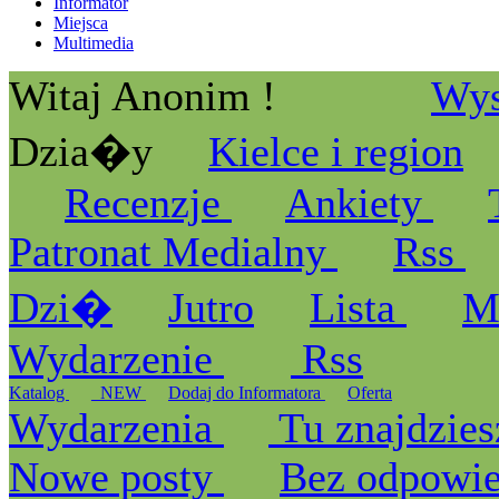
Informator
Miejsca
Multimedia
Witaj Anonim !
Wys
Dzia�y
Kielce i region
Recenzje
Ankiety
Patronat Medialny
Rss
Dzi�
Jutro
Lista
M
Wydarzenie
Rss
Katalog
_NEW
Dodaj do Informatora
Oferta
Wydarzenia
Tu znajdzies
Nowe posty
Bez odpowi