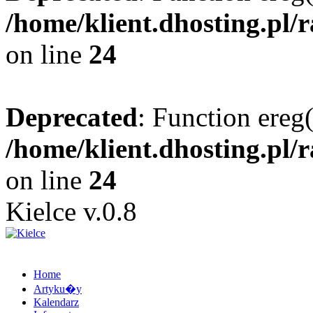
/home/klient.dhosting.pl/
on line
24
Deprecated
: Function ereg(
/home/klient.dhosting.pl/
on line
24
Kielce v.0.8
Home
Artyku�y
Kalendarz