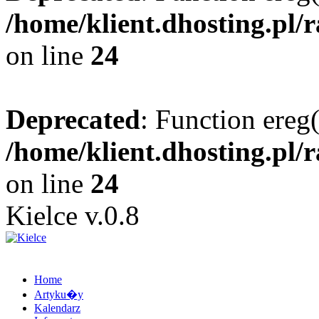
/home/klient.dhosting.pl/
on line
24
Deprecated
: Function ereg(
/home/klient.dhosting.pl/
on line
24
Kielce v.0.8
Home
Artyku�y
Kalendarz