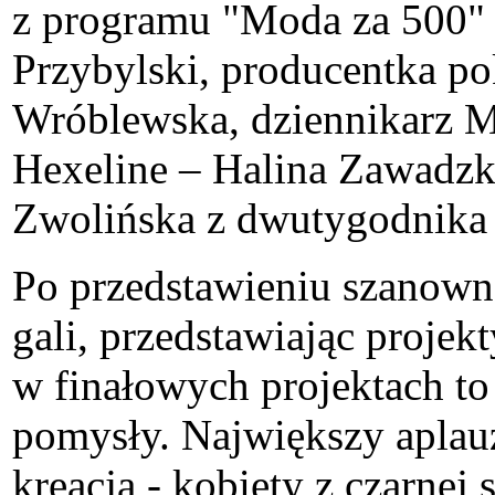
z programu "Moda za 500" 
Przybylski, producentka po
Wróblewska, dziennikarz Mi
Hexeline – Halina Zawadzka
Zwolińska z dwutygodnika
Po przedstawieniu szanown
gali, przedstawiając projek
w finałowych projektach t
pomysły. Największy aplauz
kreacja - kobiety z czarne