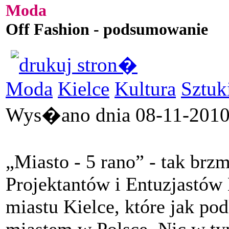
Moda
Off Fashion - podsumowanie
Moda
Kielce
Kultura
Sztuk
Wys�ano dnia 08-11-2010 
„Miasto - 5 rano” - tak br
Projektantów i Entuzjastó
miastu Kielce, które jak po
miastem w Polsce. Nic w ty