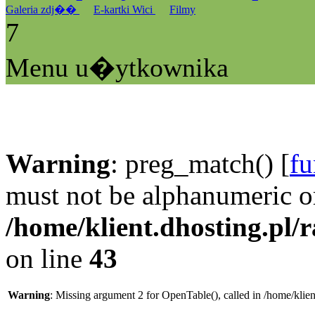
Galeria zdj��
E-kartki Wici
Filmy
7
Menu u�ytkownika
Warning
: preg_match() [
fu
must not be alphanumeric o
/home/klient.dhosting.pl/
on line
43
Warning
: Missing argument 2 for OpenTable(), called in /home/klie