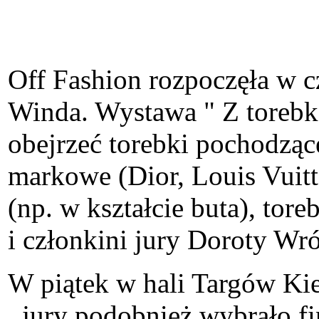
Off Fashion rozpoczęła w 
Winda. Wystawa " Z torebką
obejrzeć torebki pochodząc
markowe (Dior, Louis Vuitt
(np. w kształcie buta), to
i członkini jury Doroty Wr
W piątek w hali Targów Kiel
, jury podobnież wybrało f