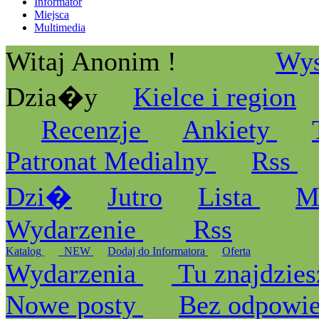
Informator
Miejsca
Multimedia
Witaj Anonim !
Wys
Dzia�y
Kielce i region
Recenzje
Ankiety
Patronat Medialny
Rss
Dzi�
Jutro
Lista
M
Wydarzenie
Rss
Katalog
_NEW
Dodaj do Informatora
Oferta
Wydarzenia
Tu znajdzies
Nowe posty
Bez odpowi