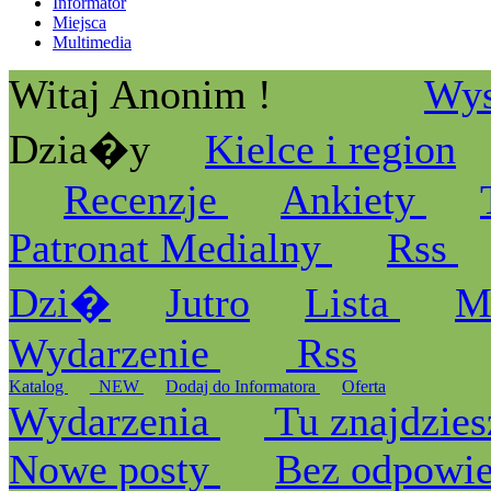
Informator
Miejsca
Multimedia
Witaj Anonim !
Wys
Dzia�y
Kielce i region
Recenzje
Ankiety
Patronat Medialny
Rss
Dzi�
Jutro
Lista
M
Wydarzenie
Rss
Katalog
_NEW
Dodaj do Informatora
Oferta
Wydarzenia
Tu znajdzies
Nowe posty
Bez odpowi