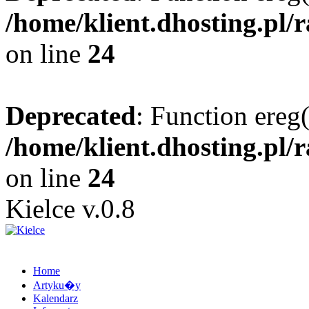
/home/klient.dhosting.pl/
on line
24
Deprecated
: Function ereg(
/home/klient.dhosting.pl/
on line
24
Kielce v.0.8
Home
Artyku�y
Kalendarz