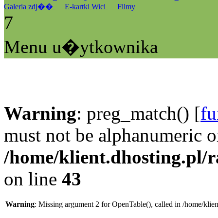
Galeria zdj��
E-kartki Wici
Filmy
7
Menu u�ytkownika
Warning
: preg_match() [
fu
must not be alphanumeric o
/home/klient.dhosting.pl/
on line
43
Warning
: Missing argument 2 for OpenTable(), called in /home/klie