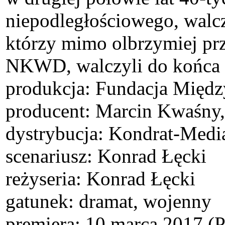
niepodległościowego, walcz
którzy mimo olbrzymiej prz
NKWD, walczyli do końca 
produkcja: Fundacja Międ
producent: Marcin Kwaśny,
dystrybucja: Kondrat-Media
scenariusz: Konrad Łęcki
reżyseria: Konrad Łęcki
gatunek: dramat, wojenny
premiera: 10 marca 2017 (P