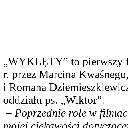
„WYKLĘTY” to pierwszy fi
r. przez Marcina Kwaśnego,
i Romana Dziemieszkiewic
oddziału ps. „Wiktor”.
–
Poprzednie role w filma
mojej ciekawości dotyczące