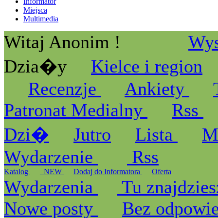
Informator
Miejsca
Multimedia
Witaj Anonim !
Wys
Dzia�y
Kielce i region
Recenzje
Ankiety
Patronat Medialny
Rss
Dzi�
Jutro
Lista
M
Wydarzenie
Rss
Katalog
_NEW
Dodaj do Informatora
Oferta
Wydarzenia
Tu znajdzies
Nowe posty
Bez odpowi