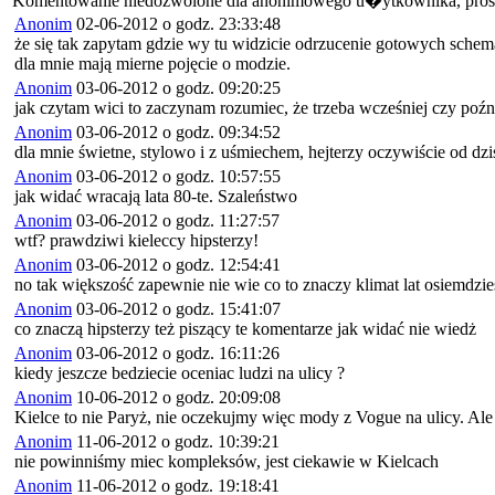
Komentowanie niedozwolone dla anonimowego u�ytkownika, pros
Anonim
02-06-2012 o godz. 23:33:48
że się tak zapytam gdzie wy tu widzicie odrzucenie gotowych schem
dla mnie mają mierne pojęcie o modzie.
Anonim
03-06-2012 o godz. 09:20:25
jak czytam wici to zaczynam rozumiec, że trzeba wcześniej czy poźni
Anonim
03-06-2012 o godz. 09:34:52
dla mnie świetne, stylowo i z uśmiechem, hejterzy oczywiście od dziś
Anonim
03-06-2012 o godz. 10:57:55
jak widać wracają lata 80-te. Szaleństwo
Anonim
03-06-2012 o godz. 11:27:57
wtf? prawdziwi kieleccy hipsterzy!
Anonim
03-06-2012 o godz. 12:54:41
no tak większość zapewnie nie wie co to znaczy klimat lat osiemdzies
Anonim
03-06-2012 o godz. 15:41:07
co znaczą hipsterzy też piszący te komentarze jak widać nie wiedż
Anonim
03-06-2012 o godz. 16:11:26
kiedy jeszcze bedziecie oceniac ludzi na ulicy ?
Anonim
10-06-2012 o godz. 20:09:08
Kielce to nie Paryż, nie oczekujmy więc mody z Vogue na ulicy. Ale 
Anonim
11-06-2012 o godz. 10:39:21
nie powinniśmy miec kompleksów, jest ciekawie w Kielcach
Anonim
11-06-2012 o godz. 19:18:41