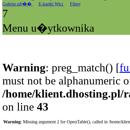
Galeria zdj��
E-kartki Wici
Filmy
7
Menu u�ytkownika
Warning
: preg_match() [
fu
must not be alphanumeric o
/home/klient.dhosting.pl/
on line
43
Warning
: Missing argument 2 for OpenTable(), called in /home/klie