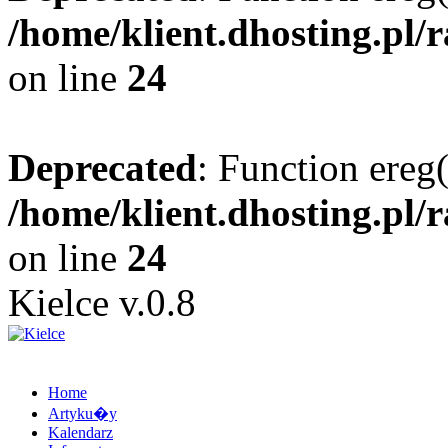
/home/klient.dhosting.pl/
on line
24
Deprecated
: Function ereg(
/home/klient.dhosting.pl/
on line
24
Kielce v.0.8
Home
Artyku�y
Kalendarz