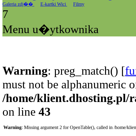
Galeria zdj��
E-kartki Wici
Filmy
7
Menu u�ytkownika
Warning
: preg_match() [
fu
must not be alphanumeric o
/home/klient.dhosting.pl/
on line
43
Warning
: Missing argument 2 for OpenTable(), called in /home/klie