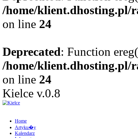
/home/klient.dhosting.pl/
on line
24
Deprecated
: Function ereg(
/home/klient.dhosting.pl/
on line
24
Kielce v.0.8
Home
Artyku�y
Kalendarz