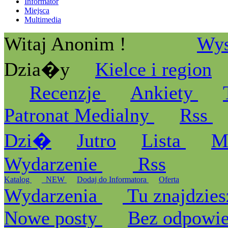
Informator
Miejsca
Multimedia
Witaj Anonim !
Wys
Dzia�y
Kielce i region
Recenzje
Ankiety
Patronat Medialny
Rss
Dzi�
Jutro
Lista
M
Wydarzenie
Rss
Katalog
_NEW
Dodaj do Informatora
Oferta
Wydarzenia
Tu znajdzies
Nowe posty
Bez odpowi