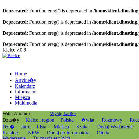
Deprecated
: Function eregi() is deprecated in
/home/klient.dhosting
Deprecated
: Function ereg() is deprecated in
/home/klient.dhosting
Deprecated
: Function ereg() is deprecated in
/home/klient.dhosting
Deprecated
: Function ereg() is deprecated in
/home/klient.dhosting
Kielce v.0.8
Home
Artyku�y
Kalendarz
Informator
Miejsca
Multimedia
Witaj Anonim !
Wyslij kartke
Dzia�y
Kielce i region
Polska
�wiat
Rozmowy
Rec
Dzi�
Jutro
Lista
Miejsca
Szukaj
Dodaj Wydarzenie
Katalog
_NEW
Dodaj do Informatora
Oferta
Wydarzenia
Tu znajdziesz Wici