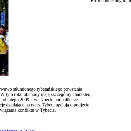
Error connecting to m
krwawo stłumionego tybetańskiego powstania
 W tym roku obchody mają szczególny charakter,
d lutego 2009 r. w Tybecie podpaliło się
e działające na rzecz Tybetu apelują o podjęcie
iązania konfliktu w Tybecie.