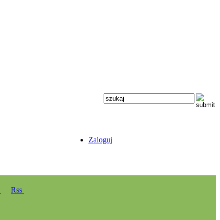
Zaloguj
y
Rss