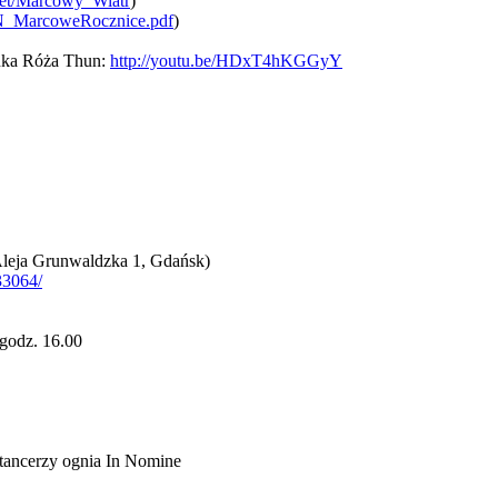
bet/Marcowy_Wiatr
)
N_MarcoweRocznice.pdf
)
anka Róża Thun:
http://youtu.be/
HDxT4hKGGyY
Aleja Grunwaldzka 1, Gdańsk)
3064/
godz. 16.00
tancerzy ognia In Nomine