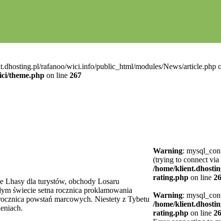
t.dhosting.pl/rafanoo/wici.info/public_html/modules/News/article.php o
ici/theme.php
on line
267
Warning
: mysql_conn
(trying to connect via
/home/klient.dhostin
rating.php
on line
2
e Lhasy dla turystów, obchody Losaru
ym świecie setna rocznica proklamowania
Warning
: mysql_conn
ię rocznica powstań marcowych. Niestety z Tybetu
/home/klient.dhostin
leniach.
rating.php
on line
2