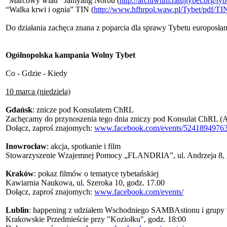
“Marcowy wiatr” Jamyang Norbu (
http://
archiwum.ratujtybet.org/
ty
“Walka krwi i ognia” TIN (
http://www.hfhrpol.waw.pl/
Tybet/pdf/
TI
Do działania zachęca znana z poparcia dla sprawy Tybetu europosł
Ogólnopolska kampania Wolny Tybet
Co - Gdzie - Kiedy
10 marca (niedziela)
Gdańsk
: znicze pod Konsulatem ChRL
Zachęcamy do przynoszenia tego dnia zniczy pod Konsulat ChRL (
Dołącz, zaproś znajomych:
www.facebook.com/events/
52418949763
Inowrocław
: akcja, spotkanie i film
Stowarzyszenie Wzajemnej Pomocy „FLANDRIA”, ul. Andrzeja 8, 
Kraków
: pokaz filmów o tematyce tybetańskiej
Kawiarnia Naukowa, ul. Szeroka 10, godz. 17.00
Dołącz, zaproś znajomych:
www.facebook.com/events/
Lublin
: happening z udziałem Wschodniego SAMBAstionu i grupy 
Krakowskie Przedmieście przy "Koziołku", godz. 18:00