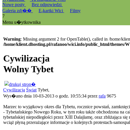
Nowe posty
Bez odpowiedzi
Galeria zdj��
E-kartki Wici
Filmy
7
Menu u�ytkownika
Warning
: Missing argument 2 for OpenTable(), called in /home/klien
/home/klient.dhosting.pl/rafanoo/wici.info/public_html/themes/W
Cywilizacja
Wolny Tybet
Cywilizacja
Świat
Tybet,
Wys�ano dnia 10-03-2013 o godz. 10:55:34 przez
rafa
9675
Marzec to wyjątkowy okres dla Tybetu, rocznice powstań, zamknięci
- Tybetańskiego Nowego Roku, w tym roku także obchodzona na cał
tybetańskiej niepodległości przez XIII Dalajlamę, oraz zbliżająca s
wciąż płyną przerażające informacje o kolejnych protestach-samospa