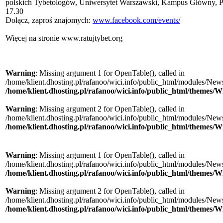
polskich Tybetologów, Uniwersytet Warszawski, Kampus Główny, Pa
17.30
Dołącz, zaproś znajomych:
www.facebook.com/events/
Więcej na stronie www.ratujtybet.org
Warning
: Missing argument 1 for OpenTable(), called in
/home/klient.dhosting.pl/rafanoo/wici.info/public_html/modules/News/
/home/klient.dhosting.pl/rafanoo/wici.info/public_html/themes/W
Warning
: Missing argument 2 for OpenTable(), called in
/home/klient.dhosting.pl/rafanoo/wici.info/public_html/modules/News/
/home/klient.dhosting.pl/rafanoo/wici.info/public_html/themes/W
Warning
: Missing argument 1 for OpenTable(), called in
/home/klient.dhosting.pl/rafanoo/wici.info/public_html/modules/News/
/home/klient.dhosting.pl/rafanoo/wici.info/public_html/themes/W
Warning
: Missing argument 2 for OpenTable(), called in
/home/klient.dhosting.pl/rafanoo/wici.info/public_html/modules/News/
/home/klient.dhosting.pl/rafanoo/wici.info/public_html/themes/W