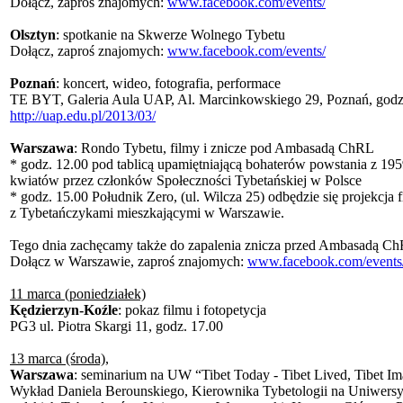
Dołącz, zaproś znajomych:
www.facebook.com/events/
Olsztyn
: spotkanie na Skwerze Wolnego Tybetu
Dołącz, zaproś znajomych:
www.facebook.com/events/
Poznań
: koncert, wideo, fotografia, performace
TE BYT, Galeria Aula UAP, Al. Marcinkowskiego 29, Poznań, godz
http://uap.edu.pl/2013/03/
Warszawa
: Rondo Tybetu, filmy i znicze pod Ambasadą ChRL
* godz. 12.00 pod tablicą upamiętniającą bohaterów powstania z 195
kwiatów przez członków Społeczności Tybetańskiej w Polsce
* godz. 15.00 Południk Zero, (ul. Wilcza 25) odbędzie się projekcja 
z Tybetańczykami mieszkającymi w Warszawie.
Tego dnia zachęcamy także do zapalenia znicza przed Ambasadą ChRL
Dołącz w Warszawie, zaproś znajomych:
www.facebook.com/events
11 marca (poniedziałek)
Kędzierzyn-Koźle
: pokaz filmu i fotopetycja
PG3 ul. Piotra Skargi 11, godz. 17.00
13 marca (środa)
,
Warszawa
: seminarium na UW “Tibet Today - Tibet Lived, Tibet I
Wykład Daniela Berounskiego, Kierownika Tybetologii na Uniwersyt