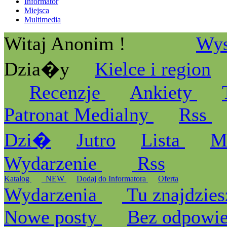
Informator
Miejsca
Multimedia
Witaj Anonim !
Wys
Dzia�y
Kielce i region
Recenzje
Ankiety
Patronat Medialny
Rss
Dzi�
Jutro
Lista
M
Wydarzenie
Rss
Katalog
_NEW
Dodaj do Informatora
Oferta
Wydarzenia
Tu znajdzies
Nowe posty
Bez odpowi