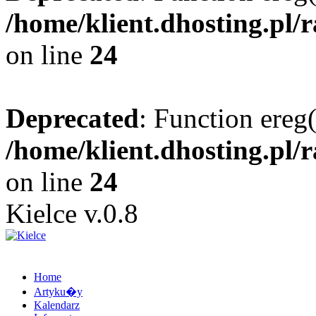
/home/klient.dhosting.pl/
on line
24
Deprecated
: Function ereg(
/home/klient.dhosting.pl/
on line
24
Kielce v.0.8
Home
Artyku�y
Kalendarz