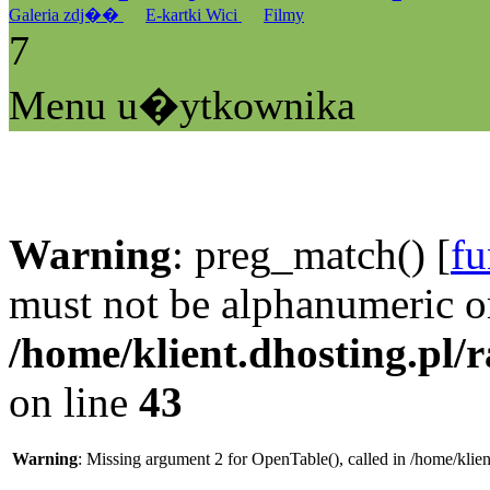
Galeria zdj��
E-kartki Wici
Filmy
7
Menu u�ytkownika
Warning
: preg_match() [
fu
must not be alphanumeric o
/home/klient.dhosting.pl/
on line
43
Warning
: Missing argument 2 for OpenTable(), called in /home/klie