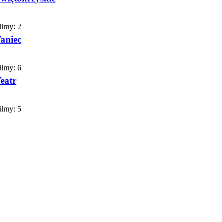
ilmy:
2
aniec
ilmy:
6
eatr
ilmy:
5