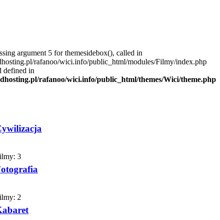
ssing argument 5 for themesidebox(), called in
dhosting.pl/rafanoo/wici.info/public_html/modules/Filmy/index.php
d defined in
.dhosting.pl/rafanoo/wici.info/public_html/themes/Wici/theme.php
ywilizacja
ilmy:
3
otografia
ilmy:
2
abaret