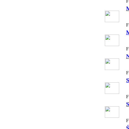
F
F
F
N
F
S
F
S
F
Ś