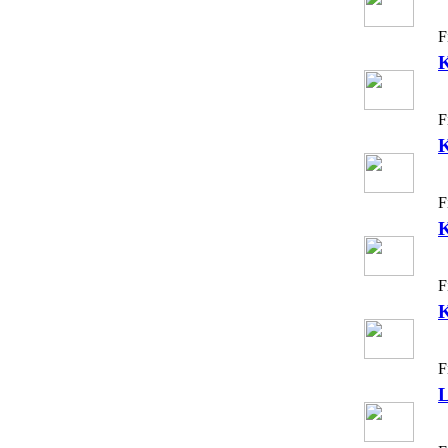
F
K
F
F
F
K
F
L