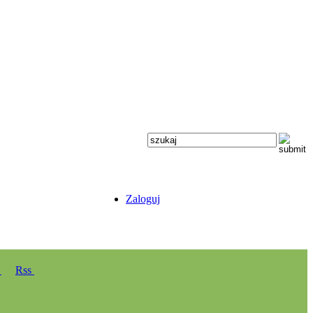
Zaloguj
y
Rss