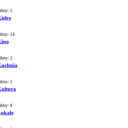
ilmy:
1
ielce
ilmy:
14
Kino
ilmy:
2
Kuchnia
ilmy:
1
ultura
ilmy:
8
okale