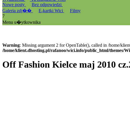
Nowe posty
Bez odpowiedzi
Galeria zdj��
E-kartki Wici
Filmy
7
Menu u�ytkownika
Warning
: Missing argument 2 for OpenTable(), called in /home/klien
/home/klient.dhosting.pl/rafanoo/wici.info/public_html/themes/W
Off Fashion Kielce maj 2010 cz.