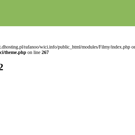
t.dhosting.pl/rafanoo/wici.info/public_html/modules/Filmy/index.php on
ici/theme.php
on line
267
2