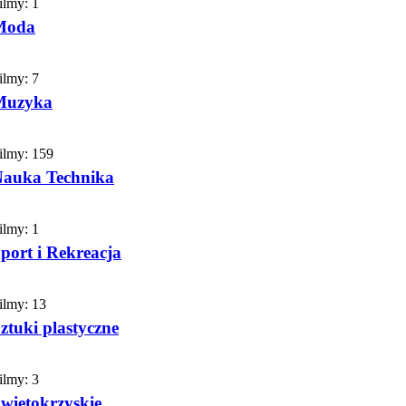
ilmy:
1
Moda
ilmy:
7
Muzyka
ilmy:
159
auka Technika
ilmy:
1
port i Rekreacja
ilmy:
13
ztuki plastyczne
ilmy:
3
więtokrzyskie