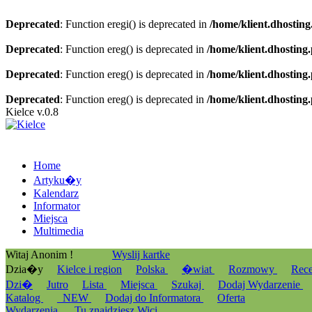
Deprecated
: Function eregi() is deprecated in
/home/klient.dhosting
Deprecated
: Function ereg() is deprecated in
/home/klient.dhosting
Deprecated
: Function ereg() is deprecated in
/home/klient.dhosting
Deprecated
: Function ereg() is deprecated in
/home/klient.dhosting
Kielce v.0.8
Home
Artyku�y
Kalendarz
Informator
Miejsca
Multimedia
Witaj Anonim !
Wyslij kartke
Dzia�y
Kielce i region
Polska
�wiat
Rozmowy
Rec
Dzi�
Jutro
Lista
Miejsca
Szukaj
Dodaj Wydarzenie
Katalog
_NEW
Dodaj do Informatora
Oferta
Wydarzenia
Tu znajdziesz Wici