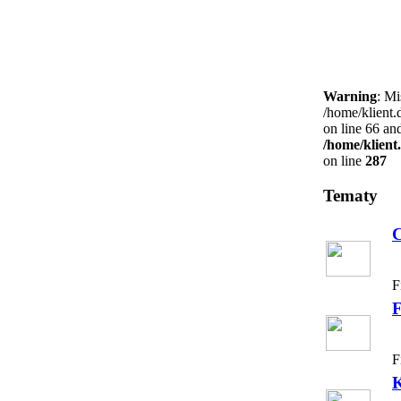
Warning
: Mi
/home/klient.
on line 66 an
/home/klient
on line
287
Tematy
C
F
F
F
K