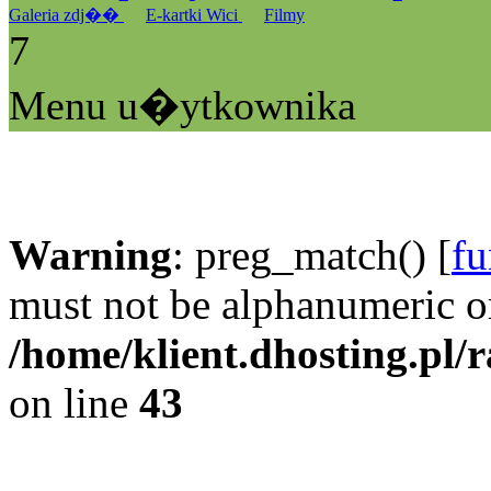
Galeria zdj��
E-kartki Wici
Filmy
7
Menu u�ytkownika
Warning
: preg_match() [
fu
must not be alphanumeric o
/home/klient.dhosting.pl/
on line
43