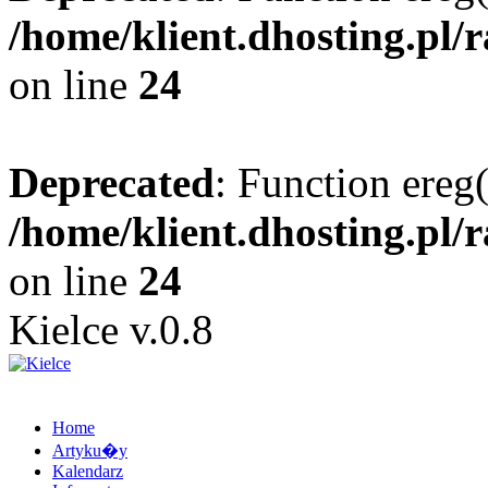
/home/klient.dhosting.pl/
on line
24
Deprecated
: Function ereg(
/home/klient.dhosting.pl/
on line
24
Kielce v.0.8
Home
Artyku�y
Kalendarz