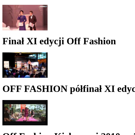
Finał XI edycji Off Fashion
OFF FASHION półfinał XI edyc