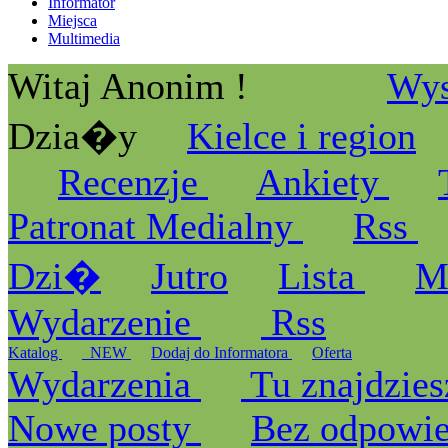
Informator
Miejsca
Multimedia
Witaj Anonim !
Wys
Dzia�y
Kielce i region
Recenzje
Ankiety
Patronat Medialny
Rss
Dzi�
Jutro
Lista
M
Wydarzenie
Rss
Katalog
_NEW
Dodaj do Informatora
Oferta
Wydarzenia
Tu znajdzies
Nowe posty
Bez odpowi