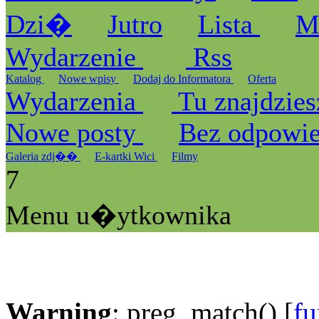
Dzi�
Jutro
Lista
M
Wydarzenie
Rss
Katalog
Nowe wpisy
Dodaj do Informatora
Oferta
Wydarzenia
Tu znajdzies
Nowe posty
Bez odpowi
Galeria zdj��
E-kartki Wici
Filmy
7
Menu u�ytkownika
Warning
: preg_match() [
fu